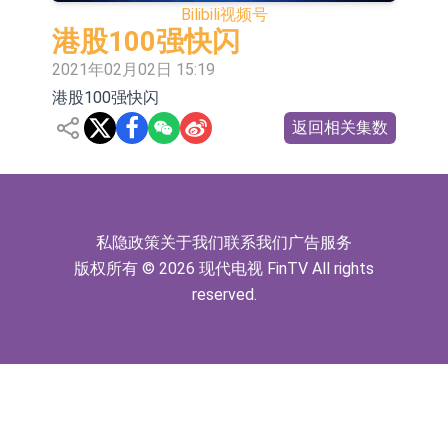
Bilibili
视频号
依米康：海外交付以东南亚、中东市
港股100强快闪
场为主 并已取得欧美相关认证
上交所：财通多策略福鑫定期开放灵
2021年02月02日 15:19
港股100强快闪
活配置混合型发起式证券投资基金临
上交所：景顺长城全球半导体芯片产
返回相关集数
时停牌
业股票型证券投资基金临时停牌
【异动股】港股跌幅榜前十，卡森国
际(00496.HK)跌22.40%，九福来
【异动股】港股涨幅榜前十，拿森科
(08611.HK)跌21.01%
技(02261.HK)涨+75.05%，辰兴发展
神火股份：新疆神火铝水转化率已
私隐政策
关于我们
联系我们
广告服务
(02286.HK)涨+64.91%
100%
【异动股】焦炭Ⅲ板块下挫，陕西黑
版权所有 © 2026 现代电视 FinTV All rights
reserved.
猫(601015.CN)跌8.38%
浙江证监局对财通证券股份有限公司
采取出具警示函措施
山金国际：港股上市工作正常推进中