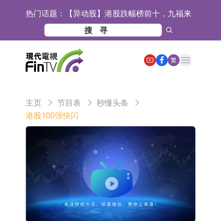
热门话题：
【异动股】港股跌幅榜前十，九福来
(08611.HK)跌21.43%，天瑞汽车内饰
【异动股】港股涨幅榜前十，佳明集
(06162.HK)跌18.44%
团控股(01271.HK)涨+78.22%，拿森
斯迪克：公司为国内折叠屏核心功能
Open main menu
繁
科技(02261.HK)涨+64.11%
材料供应商
恒瑞医药：公司已在中国获批上市26
款1类创新药、6款2类新药
聚辰股份：公司VPD芯片已顺利通过
主页
节目表
秒懂头条
目标客户的测试认证
上期所：7月份对11个实际控制关系
港股100强快闪
账户组采取限制开仓的监管措施
特发服务：成功中标哔哩哔哩上海滨
江总部物业服务项目
亚太股份：公司是零跑汽车和
Stellantis集团的供应商
理工雷科面向边缘AI场景推出"山
海"系列智算模组 系列产品基于国产
【异动股】医疗研发外包板块拉升，
CPU与GPU构建
博腾股份(300363.CN)涨20.02%
日韩股市收盘双双下跌