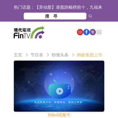
热门话题：
【异动股】港股跌幅榜前十，九福来
(08611.HK)跌21.43%，天瑞汽车内饰
【异动股】港股涨幅榜前十，佳明集
(06162.HK)跌18.44%
团控股(01271.HK)涨+78.22%，拿森
斯迪克：公司为国内折叠屏核心功能
Open main menu
繁
科技(02261.HK)涨+64.11%
材料供应商
恒瑞医药：公司已在中国获批上市26
款1类创新药、6款2类新药
聚辰股份：公司VPD芯片已顺利通过
主页
节目表
秒懂头条
蚂蚁集团上市
目标客户的测试认证
上期所：7月份对11个实际控制关系
账户组采取限制开仓的监管措施
特发服务：成功中标哔哩哔哩上海滨
江总部物业服务项目
亚太股份：公司是零跑汽车和
Stellantis集团的供应商
理工雷科面向边缘AI场景推出"山
海"系列智算模组 系列产品基于国产
【异动股】医疗研发外包板块拉升，
CPU与GPU构建
博腾股份(300363.CN)涨20.02%
日韩股市收盘双双下跌
Bilibili
视频号