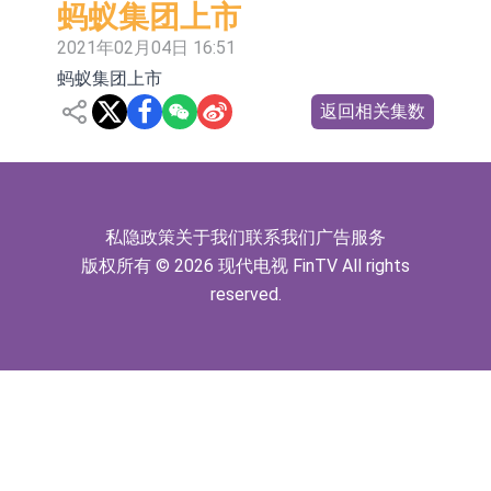
蚂蚁集团上市
依米康：海外交付以东南亚、中东市
2021年02月04日 16:51
场为主 并已取得欧美相关认证
上交所：财通多策略福鑫定期开放灵
蚂蚁集团上市
活配置混合型发起式证券投资基金临
上交所：景顺长城全球半导体芯片产
返回相关集数
时停牌
业股票型证券投资基金临时停牌
【异动股】港股跌幅榜前十，卡森国
际(00496.HK)跌22.40%，九福来
【异动股】港股涨幅榜前十，拿森科
私隐政策
关于我们
联系我们
广告服务
(08611.HK)跌21.01%
技(02261.HK)涨+75.05%，辰兴发展
神火股份：新疆神火铝水转化率已
版权所有 © 2026 现代电视 FinTV All rights
(02286.HK)涨+64.91%
100%
【异动股】焦炭Ⅲ板块下挫，陕西黑
reserved.
猫(601015.CN)跌8.38%
浙江证监局对财通证券股份有限公司
采取出具警示函措施
山金国际：港股上市工作正常推进中