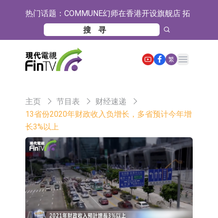
热门话题：
COMMUNE幻师在香港开设旗舰店 拓
展海外市场
香港交易所：委任何洸毅为董事总经
理及集团战略主管
【异动股】港股跌幅榜前十，谊和股
Open main menu
繁
份(01703.HK)跌80.71%，天瑞汽车内
【异动股】港股涨幅榜前十，辰兴发
饰(06162.HK)跌62.50%
展(02286.HK)涨+263.21%，德合集团
格林美：目前公司印尼青美邦园区的
主页
节目表
财经速递
(00368.HK)涨+163.89%
镍资源项目稳定运行
中瓷电子：生产经营正常 公司及子公
13省份2020年财政收入负增长，多省预计今年增
长3%以上
司目前订单饱满
格林美：正在积极推进MLCC用纳米
级镍粉的技术研发与产业化准备工作
宝明科技：HVLP4/5铜箔主要技术指
标已完成厂内验证 正布局向下游客户
ST豆神：成立全资公司北京豆神智算
送样
及香港豆神智算 正积极开拓相关业务
卓悦控股(00653.HK)跌44% 建议股份
30合1 与云累大吉启动战略合作
日韩股市双双收涨