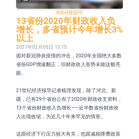
【异动股】保健品板块下挫，ST交昂
Bilibili
视频号
(600530.CN)跌10.02%
【异动股】半导体设备板块拉升，中
13省份2020年财政收入负
增长，多省预计今年增长3%
微公司(688012.CN)涨14.22%
【异动股】港股跌幅榜前十，谊和股
以上
份(01703.HK)跌80.95%，天瑞汽车内
【异动股】港股涨幅榜前十，辰兴发
2021年02月05日 13:15
面对新冠肺炎疫情的冲击，2020年全国绝大多数
饰(06162.HK)跌52.25%
展(02286.HK)涨+282.08%，德合集团
【异动股】特色药板块下挫，同仁堂
省份GDP增速翻正，但财政收入形势未能这般亮
(00368.HK)涨+120.83%
(600085.CN)跌2.83%
【异动股】国有大型银行Ⅲ板块下
眼。
挫，农业银行(601288.CN)跌2.27%
【异动股】高带宽内存板块拉升，中
21世纪经济报导记者梳理发现，除了河北、新
巨芯-U(688549.CN)涨20.01%
【异动股】港股跌幅榜前十，天瑞汽
疆，已有29个省份公布了2020年财政收支资料，
车内饰(06162.HK)跌18.00%，德信服
【异动股】港股涨幅榜前十，中国智
13个省份财政收入负增长——近半数省份财政收
入出现收缩，为近几十年来罕见的情形。
务集团(02215.HK)跌16.33%
能健康(00348.HK)涨+93.33%，上善
黄金(01939.HK)涨+40.54%
这跟经济下行压力较大有关，也跟减税降费政策