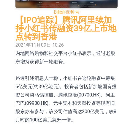
2026年8月12日透过重开进行投标
1年期港元隔夜平均指数挂钩债券将
Bilibili
视频号
于2026年8月12日进行投标
香港证监会就中国糖果前高管的失当
【IPO追踪】腾讯阿里续加
持小红书传融资39亿上市地
行为取得13年取消资格令
【异动股】港股跌幅榜前十，融信中
点转到香港
国(03301.HK)跌38.98%，德信服务集
【异动股】港股涨幅榜前十，生物系
2021年11月09日 10:26
内地网络购物和社交平台小红书表示，通过老股
团(02215.HK)跌35.71%
统工程股权(02902.HK)涨+218.75%，
地纬智能：暂未开展对外的语料商业
东增持获得新一轮融资。
敏捷控股(00186.HK)涨+82.50%
化服务
嘉立创：公司主要提供EDA/CAM、
PCB、电子元器件等电子及机械产业
工信部：鼓励民爆企业依法依规实施
路透引述消息人士称，小红书在这轮融资中筹集
5亿美元(约39亿港元)。投资者包括新加坡国有投
链一站式研发智造服务
重组整合
神火股份：新疆神火铝水转化率已
资公司淡马锡控股、腾讯控股(00700.HK)、阿里
100%
【异动股】焦炭Ⅲ板块下挫，陕西黑
巴巴(09988.HK)、元生资本和天图投资等现有旧
股东亦有参与；该公司估值高达200亿美元，较8
猫(601015.CN)跌8.38%
月时的100亿美元急升一倍。