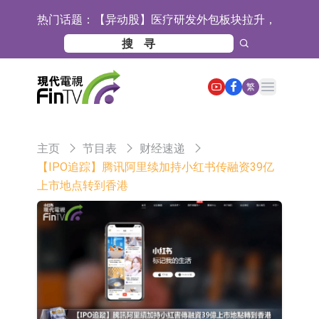
热门话题：
【异动股】医疗研发外包板块拉升，
毕得医药(688073.CN)涨20.01%
中远海科：与中远海运国际(香港)有
限公司正在开展增资对价的支付
新莱应材：受益于半导体国产替代提
Open main menu
繁
速及国内晶圆厂扩产 公司泛半导体全
【异动股】港股跌幅榜前十，智傲控
产品线新签订单向好
股(08282.HK)跌16.39%，中国智能健
【异动股】港股涨幅榜前十，帝国科
主页
节目表
财经速递
康(00348.HK)跌14.81%
技集团股权(02993.HK)涨+140.00%，
深交所：鑫元中证电池主题交易型开
【IPO追踪】腾讯阿里续加持小红书传融资39亿
上市地点转到香港
拿森科技(02261.HK)涨+77.54%
放式指数证券投资基金8月12日上市
通天酒业(00389.HK)停牌
交易
深交所：晶合集成(02249.HK)获调入
港股通标的证券名单
和光智成完成天使轮数千万融资
10年期港元特区政府机构债券将于
2026年8月12日透过重开进行投标
5年期港元特区政府机构债券将于