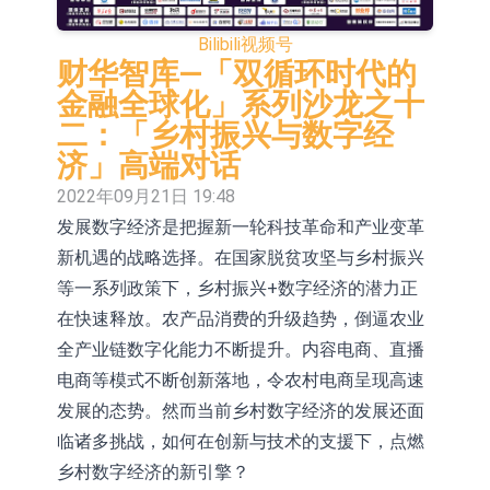
依米康：海外交付以东南亚、中东市
Bilibili
视频号
场为主 并已取得欧美相关认证
上交所：财通多策略福鑫定期开放灵
财华智库—「双循环时代的
金融全球化」系列沙龙之十
活配置混合型发起式证券投资基金临
上交所：景顺长城全球半导体芯片产
二：「乡村振兴与数字经
时停牌
业股票型证券投资基金临时停牌
【异动股】港股跌幅榜前十，卡森国
济」高端对话
2022年09月21日 19:48
际(00496.HK)跌22.40%，九福来
【异动股】港股涨幅榜前十，拿森科
发展数字经济是把握新一轮科技革命和产业变革
(08611.HK)跌21.01%
技(02261.HK)涨+75.05%，辰兴发展
神火股份：新疆神火铝水转化率已
新机遇的战略选择。在国家脱贫攻坚与乡村振兴
(02286.HK)涨+64.91%
100%
【异动股】焦炭Ⅲ板块下挫，陕西黑
等一系列政策下，乡村振兴+数字经济的潜力正
在快速释放。农产品消费的升级趋势，倒逼农业
猫(601015.CN)跌8.38%
浙江证监局对财通证券股份有限公司
全产业链数字化能力不断提升。内容电商、直播
采取出具警示函措施
山金国际：港股上市工作正常推进中
电商等模式不断创新落地，令农村电商呈现高速
发展的态势。然而当前乡村数字经济的发展还面
临诸多挑战，如何在创新与技术的支援下，点燃
乡村数字经济的新引擎？