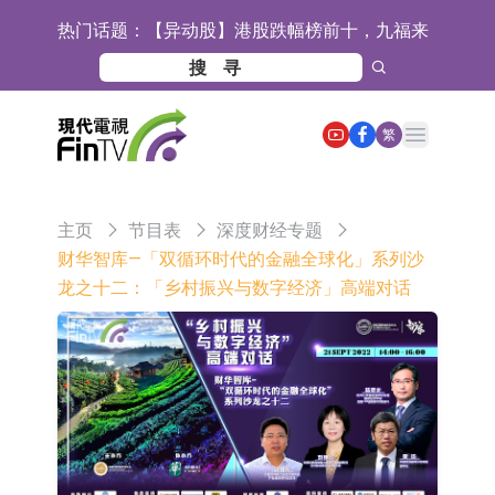
热门话题：
【异动股】港股跌幅榜前十，九福来
(08611.HK)跌21.43%，天瑞汽车内饰
【异动股】港股涨幅榜前十，佳明集
(06162.HK)跌18.44%
团控股(01271.HK)涨+78.22%，拿森
斯迪克：公司为国内折叠屏核心功能
Open main menu
繁
科技(02261.HK)涨+64.11%
材料供应商
恒瑞医药：公司已在中国获批上市26
款1类创新药、6款2类新药
聚辰股份：公司VPD芯片已顺利通过
主页
节目表
深度财经专题
目标客户的测试认证
上期所：7月份对11个实际控制关系
财华智库—「双循环时代的金融全球化」系列沙
龙之十二：「乡村振兴与数字经济」高端对话
账户组采取限制开仓的监管措施
特发服务：成功中标哔哩哔哩上海滨
江总部物业服务项目
亚太股份：公司是零跑汽车和
Stellantis集团的供应商
理工雷科面向边缘AI场景推出"山
海"系列智算模组 系列产品基于国产
【异动股】医疗研发外包板块拉升，
CPU与GPU构建
博腾股份(300363.CN)涨20.02%
日韩股市收盘双双下跌