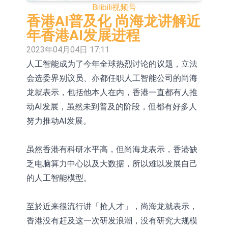
Bilibili
视频号
依米康：海外交付以东南亚、中东市
香港AI普及化 尚海龙讲解近
场为主 并已取得欧美相关认证
上交所：财通多策略福鑫定期开放灵
年香港AI发展进程
2023年04月04日 17:11
活配置混合型发起式证券投资基金临
上交所：景顺长城全球半导体芯片产
人工智能成为了今年全球热烈讨论的议题，立法
时停牌
业股票型证券投资基金临时停牌
【异动股】港股跌幅榜前十，卡森国
会选委界别议员、亦都任职人工智能公司的尚海
际(00496.HK)跌22.40%，九福来
【异动股】港股涨幅榜前十，拿森科
龙就表示，包括他本人在内，香港一直都有人推
动AI发展，虽然未到普及的阶段，但都有好多人
(08611.HK)跌21.01%
技(02261.HK)涨+75.05%，辰兴发展
神火股份：新疆神火铝水转化率已
努力推动AI发展。
(02286.HK)涨+64.91%
100%
【异动股】焦炭Ⅲ板块下挫，陕西黑
虽然香港有科研水平高，但尚海龙表示，香港缺
猫(601015.CN)跌8.38%
浙江证监局对财通证券股份有限公司
乏电脑算力中心以及大数据，所以难以发展自己
采取出具警示函措施
山金国际：港股上市工作正常推进中
的人工智能模型。
至於近来很流行讲「抢人才」，尚海龙就表示，
香港没有赶及这一次研发浪潮，没有研究大规模