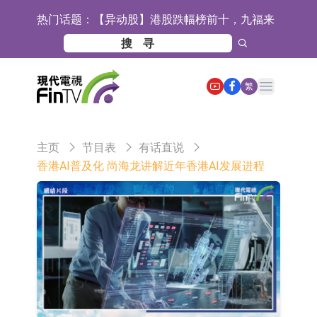
热门话题：
【异动股】港股跌幅榜前十，九福来
(08611.HK)跌21.43%，天瑞汽车内饰
【异动股】港股涨幅榜前十，佳明集
(06162.HK)跌18.44%
团控股(01271.HK)涨+78.22%，拿森
斯迪克：公司为国内折叠屏核心功能
Open main menu
繁
科技(02261.HK)涨+64.11%
材料供应商
恒瑞医药：公司已在中国获批上市26
款1类创新药、6款2类新药
聚辰股份：公司VPD芯片已顺利通过
主页
节目表
有话直说
目标客户的测试认证
上期所：7月份对11个实际控制关系
香港AI普及化 尚海龙讲解近年香港AI发展进程
账户组采取限制开仓的监管措施
特发服务：成功中标哔哩哔哩上海滨
江总部物业服务项目
亚太股份：公司是零跑汽车和
Stellantis集团的供应商
理工雷科面向边缘AI场景推出"山
海"系列智算模组 系列产品基于国产
【异动股】医疗研发外包板块拉升，
CPU与GPU构建
博腾股份(300363.CN)涨20.02%
日韩股市收盘双双下跌