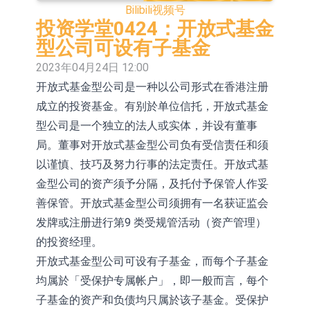
Bilibili
视频号
2026年8月12日透过重开进行投标
1年期港元隔夜平均指数挂钩债券将
投资学堂0424：开放式基金
于2026年8月12日进行投标
香港证监会就中国糖果前高管的失当
型公司可设有子基金
2023年04月24日 12:00
行为取得13年取消资格令
【异动股】港股跌幅榜前十，融信中
开放式基金型公司是一种以公司形式在香港注册
国(03301.HK)跌38.98%，德信服务集
【异动股】港股涨幅榜前十，生物系
成立的投资基金。有别於单位信托，开放式基金
团(02215.HK)跌35.71%
统工程股权(02902.HK)涨+218.75%，
地纬智能：暂未开展对外的语料商业
型公司是一个独立的法人或实体，并设有董事
局。董事对开放式基金型公司负有受信责任和须
敏捷控股(00186.HK)涨+82.50%
化服务
嘉立创：公司主要提供EDA/CAM、
以谨慎、技巧及努力行事的法定责任。开放式基
PCB、电子元器件等电子及机械产业
工信部：鼓励民爆企业依法依规实施
金型公司的资产须予分隔，及托付予保管人作妥
善保管。开放式基金型公司须拥有一名获证监会
链一站式研发智造服务
重组整合
神火股份：新疆神火铝水转化率已
发牌或注册进行第9 类受规管活动（资产管理）
100%
【异动股】焦炭Ⅲ板块下挫，陕西黑
的投资经理。
开放式基金型公司可设有子基金，而每个子基金
猫(601015.CN)跌8.38%
均属於「受保护专属帐户」，即一般而言，每个
子基金的资产和负债均只属於该子基金。受保护