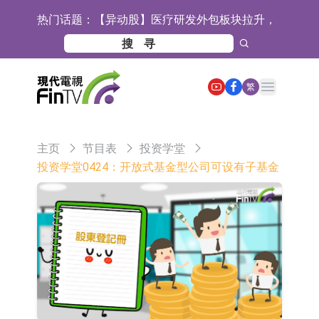
热门话题：
【异动股】医疗研发外包板块拉升，
毕得医药(688073.CN)涨20.01%
中远海科：与中远海运国际(香港)有
限公司正在开展增资对价的支付
新莱应材：受益于半导体国产替代提
Open main menu
繁
速及国内晶圆厂扩产 公司泛半导体全
【异动股】港股跌幅榜前十，智傲控
产品线新签订单向好
股(08282.HK)跌16.39%，中国智能健
【异动股】港股涨幅榜前十，帝国科
主页
节目表
投资学堂
康(00348.HK)跌14.81%
技集团股权(02993.HK)涨+140.00%，
深交所：鑫元中证电池主题交易型开
投资学堂0424：开放式基金型公司可设有子基金
拿森科技(02261.HK)涨+77.54%
放式指数证券投资基金8月12日上市
通天酒业(00389.HK)停牌
交易
深交所：晶合集成(02249.HK)获调入
港股通标的证券名单
和光智成完成天使轮数千万融资
10年期港元特区政府机构债券将于
2026年8月12日透过重开进行投标
5年期港元特区政府机构债券将于