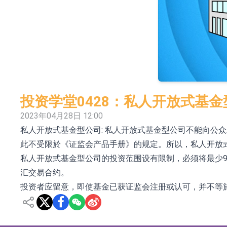
依米康：海外交付以东南亚、中东市场为主 并
上交所：财通多策略福鑫定期开放灵活配置混
上交所：景顺长城全球半导体芯片产业股票型
【异动股】港股跌幅榜前十，卡森国际(00496.HK)跌
【异动股】港股涨幅榜前十，拿森科技(02261.HK)涨
投资学堂0428：私人开放式基金
神火股份：新疆神火铝水转化率已100%
2023年04月28日 12:00
私人开放式基金型公司: 私人开放式基金型公司不能向公
【异动股】焦炭Ⅲ板块下挫，陕西黑猫(601015.C
此不受限於《证监会产品手册》的规定。所以，私人开放
浙江证监局对财通证券股份有限公司采取出具
私人开放式基金型公司的投资范围设有限制，必须将最少9
山金国际：港股上市工作正常推进中
汇交易合约。
投资者应留意，即使基金已获证监会注册或认可，并不等