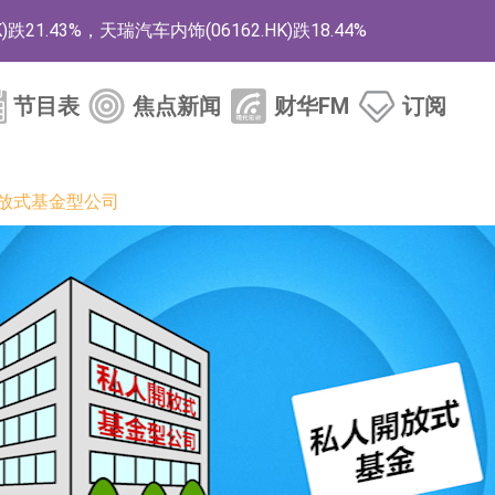
1.43%，天瑞汽车内饰(06162.HK)跌18.44%
)涨+78.22%，拿森科技(02261.HK)涨+64.11%
节目表
焦点新闻
财华FM
订阅
商
药、6款2类新药
开放式基金型公司
的测试认证
取限制开仓的监管措施
业服务项目
的供应商
组 系列产品基于国产CPU与GPU构建
3.CN)涨20.02%