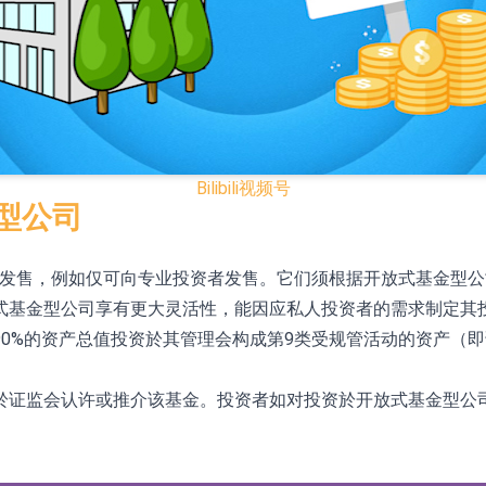
已取得欧美相关认证
合型发起式证券投资基金临时停牌
证券投资基金临时停牌
22.40%，九福来(08611.HK)跌21.01%
Bilibili
视频号
+75.05%，辰兴发展(02286.HK)涨+64.91%
型公司
众发售，例如仅可向专业投资者发售。它们须根据开放式基金型
N)跌8.38%
式基金型公司享有更大灵活性，能因应私人投资者的需求制定其
警示函措施
0%的资产总值投资於其管理会构成第9类受规管活动的资产（
於证监会认许或推介该基金。投资者如对投资於开放式基金型公