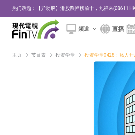
热门话题：
【异动股】港股跌幅榜前十，九福来(08611.HK)跌2
【异动股】港股涨幅榜前十，佳明集团控股(01271.HK
直播
频道
斯迪克：公司为国内折叠屏核心功能材料供应
恒瑞医药：公司已在中国获批上市26款1类创新
主页
节目表
投资学堂
投资学堂0428：私人
聚辰股份：公司VPD芯片已顺利通过目标客户
上期所：7月份对11个实际控制关系账户组采
特发服务：成功中标哔哩哔哩上海滨江总部物
亚太股份：公司是零跑汽车和Stellantis集团
理工雷科面向边缘AI场景推出"山海"系列智算模
【异动股】医疗研发外包板块拉升，博腾股份(30036
日韩股市收盘双双下跌