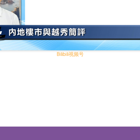
已取得欧美相关认证
合型发起式证券投资基金临时停牌
证券投资基金临时停牌
22.40%，九福来(08611.HK)跌21.01%
Bilibili
视频号
+75.05%，辰兴发展(02286.HK)涨+64.91%
N)跌8.38%
警示函措施