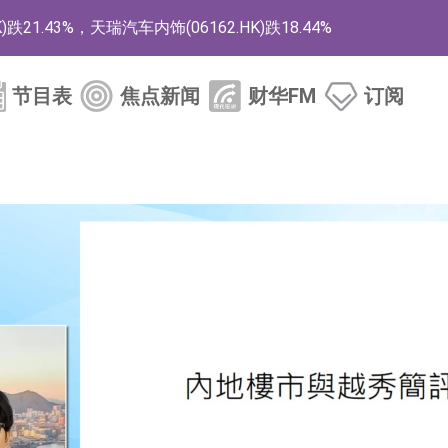
1.43%，天瑞汽车内饰(06162.HK)跌18.44%
)涨+78.22%，拿森科技(02261.HK)涨+64.11%
节目表
焦点新闻
财华FM
订阅
商
药、6款2类新药
的测试认证
取限制开仓的监管措施
业服务项目
的供应商
组 系列产品基于国产CPU与GPU构建
3.CN)涨20.02%