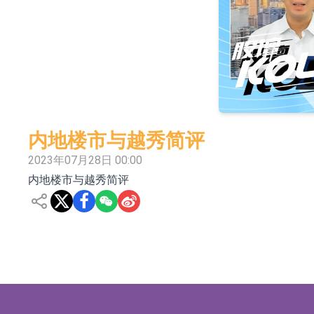
依米康：海外交付以东南亚、中东市场为主 并
上交所：财通多策略福鑫定期开放灵活配置混
上交所：景顺长城全球半导体芯片产业股票型
【异动股】港股跌幅榜前十，卡森国际(00496.HK)跌
【异动股】港股涨幅榜前十，拿森科技(02261.HK)涨
内地楼市与越秀简评
神火股份：新疆神火铝水转化率已100%
2023年07月28日 00:00
内地楼市与越秀简评
【异动股】焦炭Ⅲ板块下挫，陕西黑猫(601015.C
浙江证监局对财通证券股份有限公司采取出具
山金国际：港股上市工作正常推进中