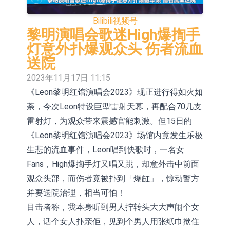
于2026年8月12日进行投标
香港证监会就中国糖果前高管的失当
Bilibili
视频号
行为取得13年取消资格令
【异动股】港股跌幅榜前十，融信中
黎明演唱会歌迷High爆揈手
灯意外扑爆观众头 伤者流血
国(03301.HK)跌38.98%，德信服务集
【异动股】港股涨幅榜前十，生物系
送院
团(02215.HK)跌35.71%
统工程股权(02902.HK)涨+218.75%，
地纬智能：暂未开展对外的语料商业
2023年11月17日 11:15
《Leon黎明红馆演唱会2023》现正进行得如火如
敏捷控股(00186.HK)涨+82.50%
化服务
嘉立创：公司主要提供EDA/CAM、
荼，今次Leon特设巨型雷射天幕，再配合70几支
PCB、电子元器件等电子及机械产业
工信部：鼓励民爆企业依法依规实施
雷射灯，为观众带来震撼官能刺激。但15日的
链一站式研发智造服务
重组整合
工信部：到2030年形成3-5家具有较
《Leon黎明红馆演唱会2023》场馆内竟发生乐极
生悲的流血事件，Leon唱到快歌时，一名女
强国际运营能力的大型民爆企业集团
【异动股】焦炭Ⅲ板块下挫，陕西黑
Fans，High爆揈手灯又唱又跳，却意外击中前面
猫(601015.CN)跌8.38%
【异动股】医疗研发外包板块拉升，
观众头部，而伤者竟被扑到「爆缸」，惊动警方
并要送院治理，相当可怕！
毕得医药(688073.CN)涨20.01%
目击者称，我本身听到男人拧转头大大声闹个女
人，话个女人扑亲佢，见到个男人用张纸巾揿住