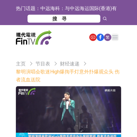
热门话题：
中远海科：与中远海运国际(香港)有
限公司正在开展增资对价的支付
新莱应材：受益于半导体国产替代提
速及国内晶圆厂扩产 公司泛半导体全
【异动股】港股跌幅榜前十，智傲控
Open main menu
繁
产品线新签订单向好
股(08282.HK)跌16.39%，中国智能健
【异动股】港股涨幅榜前十，帝国科
康(00348.HK)跌14.81%
技集团股权(02993.HK)涨+140.00%，
深交所：鑫元中证电池主题交易型开
主页
节目表
财经速递
拿森科技(02261.HK)涨+77.54%
放式指数证券投资基金8月12日上市
通天酒业(00389.HK)停牌
黎明演唱会歌迷High爆揈手灯意外扑爆观众头 伤
者流血送院
交易
深交所：晶合集成(02249.HK)获调入
港股通标的证券名单
和光智成完成天使轮数千万融资
10年期港元特区政府机构债券将于
2026年8月12日透过重开进行投标
5年期港元特区政府机构债券将于
2026年8月12日透过重开进行投标
1年期港元隔夜平均指数挂钩债券将