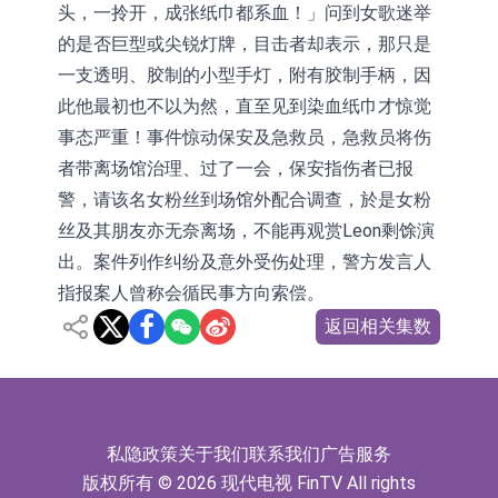
头，一拎开，成张纸巾都系血！」问到女歌迷举
的是否巨型或尖锐灯牌，目击者却表示，那只是
一支透明、胶制的小型手灯，附有胶制手柄，因
此他最初也不以为然，直至见到染血纸巾才惊觉
事态严重！事件惊动保安及急救员，急救员将伤
者带离场馆治理、过了一会，保安指伤者已报
警，请该名女粉丝到场馆外配合调查，於是女粉
丝及其朋友亦无奈离场，不能再观赏Leon剩馀演
出。案件列作纠纷及意外受伤处理，警方发言人
指报案人曾称会循民事方向索偿。
返回相关集数
私隐政策
关于我们
联系我们
广告服务
版权所有 © 2026 现代电视 FinTV All rights