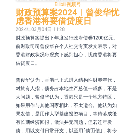
Bilibili
视频号
依米康：海外交付以东南亚、中东市
财政预算案2024︱曾俊华忧
场为主 并已取得欧美相关认证
上交所：财通多策略福鑫定期开放灵
虑香港将要借贷度日
2024年03月04日 11:28
活配置混合型发起式证券投资基金临
上交所：景顺长城全球半导体芯片产
财政预算案提出下年度发行政府债券1200亿元。
时停牌
业股票型证券投资基金临时停牌
【异动股】港股跌幅榜前十，卡森国
前财政司司曾俊华在个人社交专页发文表示，对
际(00496.HK)跌22.40%，九福来
【异动股】港股涨幅榜前十，拿森科
香港财政状况每况愈下感到担心，忧虑香港将要
借贷度日。
(08611.HK)跌21.01%
技(02261.HK)涨+75.05%，辰兴发展
神火股份：新疆神火铝水转化率已
(02286.HK)涨+64.91%
100%
【异动股】焦炭Ⅲ板块下挫，陕西黑
曾俊华认为，香港已正式进入结构性财赤年代，
对於有人指，债务占本地生产总值一成多，不是
猫(601015.CN)跌8.38%
浙江证监局对财通证券股份有限公司
大问题，曾俊华认为，香港只是一个地方特区，
采取出具警示函措施
山金国际：港股上市工作正常推进中
如果用作与其他国家相比，不太适合。他认为如
果发债，是用作大型基建投资项目，等待落成後
有长期经济回报，做法并无问题，但若连年发
债，用以支付日常开支，以至用｢债冚债｣，将令