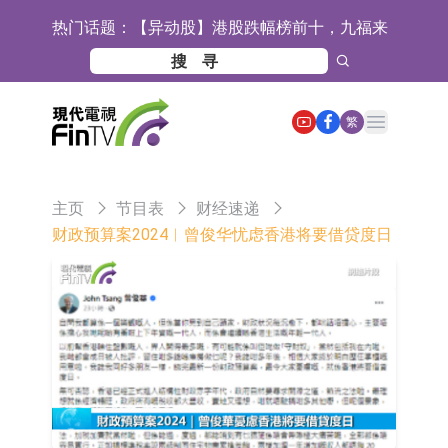
热门话题：
【异动股】港股跌幅榜前十，九福来
(08611.HK)跌21.43%，天瑞汽车内饰
【异动股】港股涨幅榜前十，佳明集
(06162.HK)跌18.44%
团控股(01271.HK)涨+78.22%，拿森
斯迪克：公司为国内折叠屏核心功能
Open main menu
繁
科技(02261.HK)涨+64.11%
材料供应商
恒瑞医药：公司已在中国获批上市26
款1类创新药、6款2类新药
聚辰股份：公司VPD芯片已顺利通过
主页
节目表
财经速递
目标客户的测试认证
上期所：7月份对11个实际控制关系
财政预算案2024︱曾俊华忧虑香港将要借贷度日
账户组采取限制开仓的监管措施
特发服务：成功中标哔哩哔哩上海滨
江总部物业服务项目
亚太股份：公司是零跑汽车和
Stellantis集团的供应商
理工雷科面向边缘AI场景推出"山
海"系列智算模组 系列产品基于国产
【异动股】医疗研发外包板块拉升，
CPU与GPU构建
博腾股份(300363.CN)涨20.02%
日韩股市收盘双双下跌