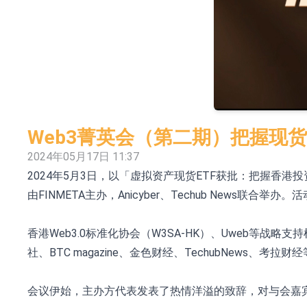
依米康：海外交付以东南亚、中东市场为主 并
上交所：财通多策略福鑫定期开放灵活配置混
上交所：景顺长城全球半导体芯片产业股票型
【异动股】港股跌幅榜前十，卡森国际(00496.HK)跌
【异动股】港股涨幅榜前十，拿森科技(02261.HK)涨
Web3菁英会（第二期）把握现货
神火股份：新疆神火铝水转化率已100%
2024年05月17日 11:37
2024年5月3日，以「虚拟资产现货ETF获批：把握香
【异动股】焦炭Ⅲ板块下挫，陕西黑猫(601015.C
由FINMETA主办，Anicyber、Techub News
浙江证监局对财通证券股份有限公司采取出具
山金国际：港股上市工作正常推进中
香港Web3.0标准化协会（W3SA-HK）、Uweb等
社、BTC magazine、金色财经、TechubNews、
会议伊始，主办方代表发表了热情洋溢的致辞，对与会嘉