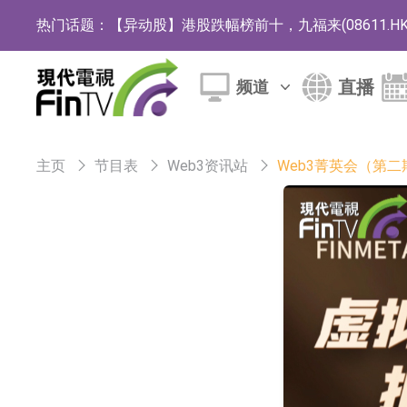
热门话题：
【异动股】港股跌幅榜前十，九福来(08611.HK)跌2
【异动股】港股涨幅榜前十，佳明集团控股(01271.HK
直播
频道
斯迪克：公司为国内折叠屏核心功能材料供应
恒瑞医药：公司已在中国获批上市26款1类创新
主页
节目表
Web3资讯站
Web3菁英会（第
聚辰股份：公司VPD芯片已顺利通过目标客户
上期所：7月份对11个实际控制关系账户组采
特发服务：成功中标哔哩哔哩上海滨江总部物
亚太股份：公司是零跑汽车和Stellantis集团
理工雷科面向边缘AI场景推出"山海"系列智算模
【异动股】医疗研发外包板块拉升，博腾股份(30036
日韩股市收盘双双下跌