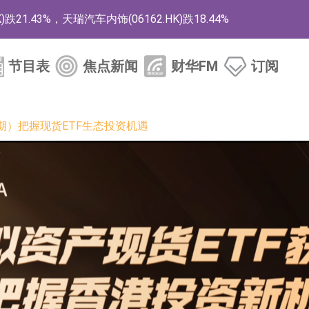
1.43%，天瑞汽车内饰(06162.HK)跌18.44%
)涨+78.22%，拿森科技(02261.HK)涨+64.11%
节目表
焦点新闻
财华FM
订阅
商
药、6款2类新药
二期）把握现货ETF生态投资机遇
的测试认证
取限制开仓的监管措施
业服务项目
的供应商
组 系列产品基于国产CPU与GPU构建
3.CN)涨20.02%