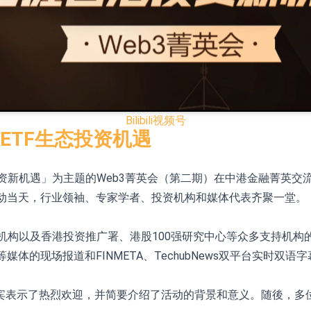
已取得欧美相关认证
合型发起式证券投资基金临时停牌
证券投资基金临时停牌
22.40%，九福来(08611.HK)跌21.01%
Bilibili
视频号
+75.05%，辰兴发展(02286.HK)涨+64.91%
ETF生态投资机遇
港投资新机遇」为主题的Web3菁英会（第二期）在中港金融菁英交
N)跌8.38%
联合举办。活动当天，行业领袖、专家学者、投资机构和媒体代表齐聚一堂。
警示函措施
战略支持机构以及香港投资推广署、港股100强研究中心等众多支持
考拉财经等媒体的现场报道和FINMETA、TechubNews双平台
宾表示了热烈欢迎，并简要介绍了活动的背景和意义。随後，多