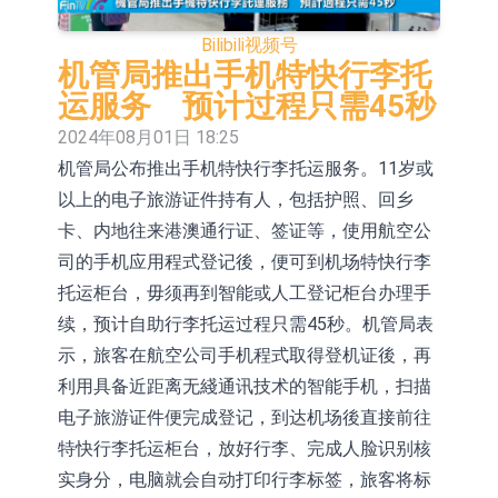
依米康：海外交付以东南亚、中东市
Bilibili
视频号
场为主 并已取得欧美相关认证
上交所：财通多策略福鑫定期开放灵
机管局推出手机特快行李托
运服务 预计过程只需45秒
活配置混合型发起式证券投资基金临
上交所：景顺长城全球半导体芯片产
2024年08月01日 18:25
时停牌
业股票型证券投资基金临时停牌
【异动股】港股跌幅榜前十，卡森国
机管局公布推出手机特快行李托运服务。11岁或
以上的电子旅游证件持有人，包括护照、回乡
际(00496.HK)跌22.40%，九福来
【异动股】港股涨幅榜前十，拿森科
卡、内地往来港澳通行证、签证等，使用航空公
(08611.HK)跌21.01%
技(02261.HK)涨+75.05%，辰兴发展
神火股份：新疆神火铝水转化率已
司的手机应用程式登记後，便可到机场特快行李
(02286.HK)涨+64.91%
100%
【异动股】焦炭Ⅲ板块下挫，陕西黑
托运柜台，毋须再到智能或人工登记柜台办理手
续，预计自助行李托运过程只需45秒。机管局表
猫(601015.CN)跌8.38%
浙江证监局对财通证券股份有限公司
示，旅客在航空公司手机程式取得登机证後，再
采取出具警示函措施
山金国际：港股上市工作正常推进中
利用具备近距离无綫通讯技术的智能手机，扫描
电子旅游证件便完成登记，到达机场後直接前往
特快行李托运柜台，放好行李、完成人脸识别核
实身分，电脑就会自动打印行李标签，旅客将标