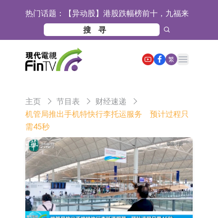
热门话题：
【异动股】港股跌幅榜前十，九福来
(08611.HK)跌21.43%，天瑞汽车内饰
【异动股】港股涨幅榜前十，佳明集
(06162.HK)跌18.44%
团控股(01271.HK)涨+78.22%，拿森
斯迪克：公司为国内折叠屏核心功能
Open main menu
繁
科技(02261.HK)涨+64.11%
材料供应商
恒瑞医药：公司已在中国获批上市26
款1类创新药、6款2类新药
聚辰股份：公司VPD芯片已顺利通过
主页
节目表
财经速递
目标客户的测试认证
上期所：7月份对11个实际控制关系
机管局推出手机特快行李托运服务 预计过程只
需45秒
账户组采取限制开仓的监管措施
特发服务：成功中标哔哩哔哩上海滨
江总部物业服务项目
亚太股份：公司是零跑汽车和
Stellantis集团的供应商
理工雷科面向边缘AI场景推出"山
海"系列智算模组 系列产品基于国产
【异动股】医疗研发外包板块拉升，
CPU与GPU构建
博腾股份(300363.CN)涨20.02%
日韩股市收盘双双下跌