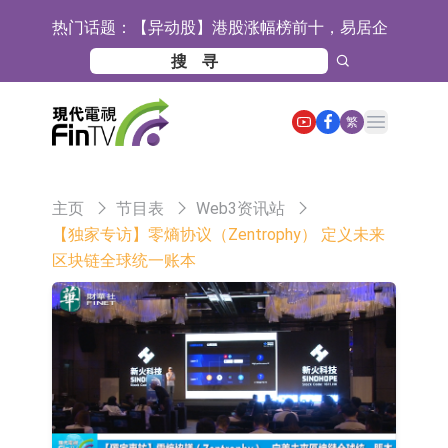
热门话题：
【异动股】港股涨幅榜前十，易居企
业控股(02048.HK)涨+52.63%，天润
宜安科技：湖南逸昊已取得关于非晶
云(02167.HK)涨+50.75%
合金项目环境影响报告表的批复
石药创新(300765.SZ)子公司SYS6037
Open main menu
繁
注射液获美国药物还床试验批准
华兰生物：子公司华兰疫苗正在开展
新型流感病毒mRNA疫苗研发工作
通灵股份：公司生产组装的重载
主页
节目表
Web3资讯站
TD550无人机具备行业先发产品优势
千方科技：已形成车路云协同的L4级
【独家专访】零熵协议（Zentrophy） 定义未来
区块链全球统一账本
商用车技术体系 并进入小规模商用示
京东物流与迅销集团达成战略合作 共
范阶段
建全球物流供应链网络
航天电器：子公司苏州华旃的高速模
组及液冷互连产品处于小批量供货阶
日韩股市双双收涨
段
【异动股】分立器件板块下挫，锴威
特(688693.CN)跌11.69%
【异动股】鸡肉概念板块拉升，益生