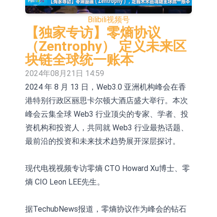
股份(002458.CN)涨10.02%
台积电7月营收同比增加44.7%
Bilibili
视频号
【异动股】港股涨幅榜前十，易居企
【独家专访】零熵协议
（Zentrophy） 定义未来区
业控股(02048.HK)涨+84.21%，金辉
新时达：暂未生产四足载人机器人
块链全球统一账本
控股(09993.HK)涨+45.60%
【异动股】鸡肉概念板块拉升，益生
2024年08月21日 14:59
2024 年 8 月 13 日，Web3.0 亚洲机构峰会在香
股份(002458.CN)涨10.02%
【异动股】CRO板块拉升，药康生物
港特别行政区丽思卡尔顿大酒店盛大举行。本次
(688046.CN)涨19.99%
【异动股】诊断服务板块拉升，贝瑞
峰会云集全球 Web3 行业顶尖的专家、学者、投
基因(000710.CN)涨10.02%
“X-Day”西丽湖路演社清华校友电子信
资机构和投资人，共同就 Web3 行业最热话题、
最前沿的投资和未来技术趋势展开深层探讨。
息专场成功举办
市场监管总局印发 《广告业统计调查
制度》
【异动股】港股跌幅榜前十，赛迪顾
现代电视视频专访零熵 CTO Howard Xu博士、零
熵 CIO Leon LEE先生。
问(02176.HK)跌40.96%，天瑞汽车内
饰(06162.HK)跌26.09%
据TechubNews报道，零熵协议作为峰会的钻石