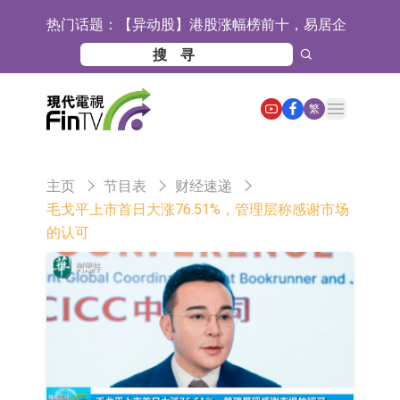
热门话题：
【异动股】港股涨幅榜前十，易居企
业控股(02048.HK)涨+52.63%，天润
宜安科技：湖南逸昊已取得关于非晶
云(02167.HK)涨+50.75%
合金项目环境影响报告表的批复
石药创新(300765.SZ)子公司SYS6037
Open main menu
繁
注射液获美国药物还床试验批准
华兰生物：子公司华兰疫苗正在开展
新型流感病毒mRNA疫苗研发工作
通灵股份：公司生产组装的重载
主页
节目表
财经速递
TD550无人机具备行业先发产品优势
千方科技：已形成车路云协同的L4级
毛戈平上市首日大涨76.51%，管理层称感谢市场
的认可
商用车技术体系 并进入小规模商用示
京东物流与迅销集团达成战略合作 共
范阶段
建全球物流供应链网络
航天电器：子公司苏州华旃的高速模
组及液冷互连产品处于小批量供货阶
日韩股市双双收涨
段
【异动股】分立器件板块下挫，锴威
特(688693.CN)跌11.69%
【异动股】鸡肉概念板块拉升，益生