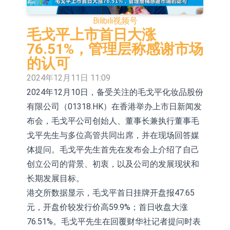
股份(002458.CN)涨10.02%
台积电7月营收同比增加44.7%
Bilibili
视频号
【异动股】港股涨幅榜前十，易居企
毛戈平上市首日大涨
76.51%，管理层称感谢市场
业控股(02048.HK)涨+84.21%，金辉
新时达：暂未生产四足载人机器人
的认可
控股(09993.HK)涨+45.60%
【异动股】鸡肉概念板块拉升，益生
2024年12月11日 11:09
2024年12月10日，备受关注的毛戈平化妆品股份
股份(002458.CN)涨10.02%
【异动股】CRO板块拉升，药康生物
有限公司（01318.HK）在香港举办上市日新闻发
(688046.CN)涨19.99%
【异动股】诊断服务板块拉升，贝瑞
布会，毛戈平公司创始人、董事长兼执行董事毛
基因(000710.CN)涨10.02%
“X-Day”西丽湖路演社清华校友电子信
戈平先生与多位高管共同出席，并在现场回答媒
体提问。毛戈平先生首先在发布会上介绍了自己
息专场成功举办
市场监管总局印发 《广告业统计调查
创立公司的背景、初衷，以及公司的发展现状和
制度》
【异动股】港股跌幅榜前十，赛迪顾
长期发展目标。
港交所数据显示，毛戈平首日挂牌开盘报47.65
问(02176.HK)跌40.96%，天瑞汽车内
元，开盘价较发行价高59.9%；首日收盘大涨
饰(06162.HK)跌26.09%
76.51%。毛戈平先生在回覆财华社记者提问时表