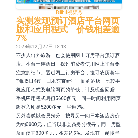
E2K、HBD系列产品已实现量产销售
日韩股市收盘双双下挫
Bilibili
视频号
北京君正：预计后续仍将主要采用季
实测发现预订酒店平台网页
版和应用程式 价钱相差逾
度调价的模式
【异动股】汽车整车板块下挫，北汽
7%
蓝谷(600733.CN)跌6.38%
【异动股】港股涨幅榜前十，生物系
2024年12月27日 18:13
不少人出外旅游，也会使用网上订房平台预订酒
统工程股权(02902.HK)涨+231.25%，
【异动股】钨板块拉升，中钨高新
店。本台一连两日，探讨消费者使用网上平台要
中国智能健康(00348.HK)涨+133.33%
(000657.CN)涨7.24%
【异动股】昨日打二板以上表现板块
注意的细节。透过网上订房平台，搜寻农历新年
拉升，欣天科技(300615.CN)涨
【异动股】港股跌幅榜前十，天瑞汽
期间5日4夜、日本东京新宿一间的酒店，比较手
机应用程式及电脑网页的价钱，计及现金回赠，
19.97%
车内饰(06162.HK)跌18.00%，德信服
和光智成完成天使轮数千万融资
手机应用程式房租5600多元，同一时间利用网页
务集团(02215.HK)跌16.33%
10年期港元特区政府机构债券将于
版登入则是5200多元，平逾7%。
另外尝试以会员身分，搜寻另一间日本酒店房价
2026年8月12日透过重开进行投标
为约8800元，但当以非会员身分搜寻，同一房型
反而便宜300多元，相差约3%。发现有「越搜寻