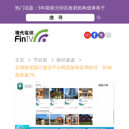
热门话题：
5年期港元特区政府机构债券将于
2026年8月12日透过重开进行投标
1年期港元隔夜平均指数挂钩债券将
于2026年8月12日进行投标
香港证监会就中国糖果前高管的失当
Open main menu
繁
行为取得13年取消资格令
【异动股】港股跌幅榜前十，融信中
国(03301.HK)跌38.98%，德信服务集
【异动股】港股涨幅榜前十，生物系
主页
节目表
财经速递
团(02215.HK)跌35.71%
统工程股权(02902.HK)涨+218.75%，
地纬智能：暂未开展对外的语料商业
实测发现预订酒店平台网页版和应用程式 价钱
相差逾7%
敏捷控股(00186.HK)涨+82.50%
化服务
嘉立创：公司主要提供EDA/CAM、
PCB、电子元器件等电子及机械产业
工信部：鼓励民爆企业依法依规实施
链一站式研发智造服务
重组整合
工信部：到2030年形成3-5家具有较
强国际运营能力的大型民爆企业集团
因美纳：首批由中国生产制造基地生
产的本土化产品完成客户交付
鲁阳节能：公司汽车衬垫 CCMAX、