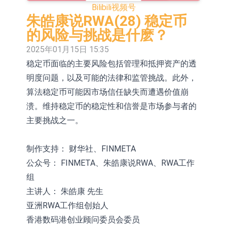
Bilibili
视频号
依米康：海外交付以东南亚、中东市
朱皓康说RWA(28) 稳定币
场为主 并已取得欧美相关认证
上交所：财通多策略福鑫定期开放灵
的风险与挑战是什麽？
2025年01月15日 15:35
活配置混合型发起式证券投资基金临
上交所：景顺长城全球半导体芯片产
稳定币面临的主要风险包括管理和抵押资产的透
时停牌
业股票型证券投资基金临时停牌
【异动股】港股跌幅榜前十，卡森国
明度问题，以及可能的法律和监管挑战。此外，
际(00496.HK)跌22.40%，九福来
【异动股】港股涨幅榜前十，拿森科
算法稳定币可能因市场信任缺失而遭遇价值崩
溃。维持稳定币的稳定性和信誉是市场参与者的
(08611.HK)跌21.01%
技(02261.HK)涨+75.05%，辰兴发展
神火股份：新疆神火铝水转化率已
主要挑战之一。
(02286.HK)涨+64.91%
100%
【异动股】焦炭Ⅲ板块下挫，陕西黑
制作支持： 财华社、FINMETA
猫(601015.CN)跌8.38%
浙江证监局对财通证券股份有限公司
公众号： FINMETA、朱皓康说RWA、RWA工作
采取出具警示函措施
山金国际：港股上市工作正常推进中
组
主讲人： 朱皓康 先生
亚洲RWA工作组创始人
香港数码港创业顾问委员会委员