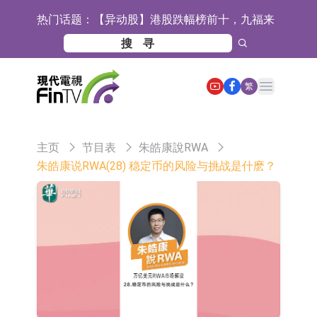
热门话题：
【异动股】港股跌幅榜前十，九福来
(08611.HK)跌21.43%，天瑞汽车内饰
【异动股】港股涨幅榜前十，佳明集
(06162.HK)跌18.44%
团控股(01271.HK)涨+78.22%，拿森
斯迪克：公司为国内折叠屏核心功能
Open main menu
繁
科技(02261.HK)涨+64.11%
材料供应商
恒瑞医药：公司已在中国获批上市26
款1类创新药、6款2类新药
聚辰股份：公司VPD芯片已顺利通过
主页
节目表
朱皓康說RWA
目标客户的测试认证
上期所：7月份对11个实际控制关系
朱皓康说RWA(28) 稳定币的风险与挑战是什麽？
账户组采取限制开仓的监管措施
特发服务：成功中标哔哩哔哩上海滨
江总部物业服务项目
亚太股份：公司是零跑汽车和
Stellantis集团的供应商
理工雷科面向边缘AI场景推出"山
海"系列智算模组 系列产品基于国产
【异动股】医疗研发外包板块拉升，
CPU与GPU构建
博腾股份(300363.CN)涨20.02%
日韩股市收盘双双下跌