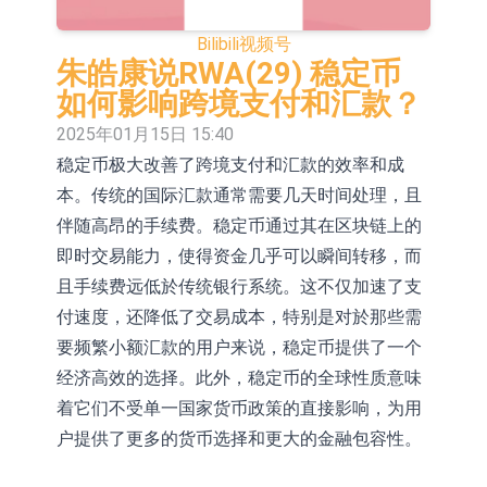
毕得医药(688073.CN)涨20.01%
中远海科：与中远海运国际(香港)有
Bilibili
视频号
限公司正在开展增资对价的支付
新莱应材：受益于半导体国产替代提
朱皓康说RWA(29) 稳定币
如何影响跨境支付和汇款？
速及国内晶圆厂扩产 公司泛半导体全
【异动股】港股跌幅榜前十，智傲控
2025年01月15日 15:40
产品线新签订单向好
股(08282.HK)跌16.39%，中国智能健
【异动股】港股涨幅榜前十，帝国科
稳定币极大改善了跨境支付和汇款的效率和成
本。传统的国际汇款通常需要几天时间处理，且
康(00348.HK)跌14.81%
技集团股权(02993.HK)涨+140.00%，
深交所：鑫元中证电池主题交易型开
伴随高昂的手续费。稳定币通过其在区块链上的
拿森科技(02261.HK)涨+77.54%
放式指数证券投资基金8月12日上市
通天酒业(00389.HK)停牌
即时交易能力，使得资金几乎可以瞬间转移，而
交易
深交所：晶合集成(02249.HK)获调入
且手续费远低於传统银行系统。这不仅加速了支
付速度，还降低了交易成本，特别是对於那些需
港股通标的证券名单
特发服务：成功中标哔哩哔哩上海滨
要频繁小额汇款的用户来说，稳定币提供了一个
江总部物业服务项目
亚太股份：公司是零跑汽车和
经济高效的选择。此外，稳定币的全球性质意味
着它们不受单一国家货币政策的直接影响，为用
Stellantis集团的供应商
户提供了更多的货币选择和更大的金融包容性。