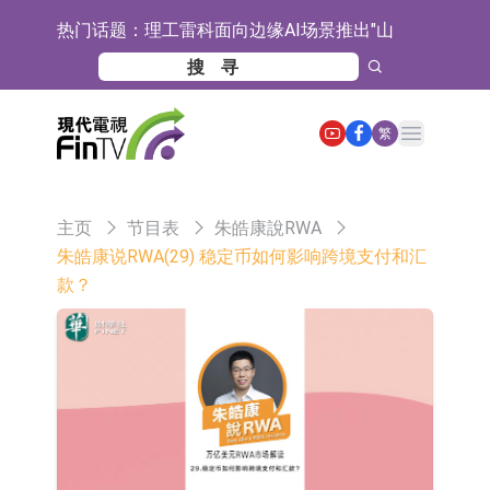
热门话题：
理工雷科面向边缘AI场景推出"山
海"系列智算模组 系列产品基于国产
【异动股】医疗研发外包板块拉升，
CPU与GPU构建
博腾股份(300363.CN)涨20.02%
日韩股市收盘双双下跌
Open main menu
繁
依米康：海外交付以东南亚、中东市
场为主 并已取得欧美相关认证
上交所：财通多策略福鑫定期开放灵
主页
节目表
朱皓康說RWA
活配置混合型发起式证券投资基金临
上交所：景顺长城全球半导体芯片产
朱皓康说RWA(29) 稳定币如何影响跨境支付和汇
款？
时停牌
业股票型证券投资基金临时停牌
【异动股】港股跌幅榜前十，卡森国
际(00496.HK)跌22.40%，九福来
【异动股】港股涨幅榜前十，拿森科
(08611.HK)跌21.01%
技(02261.HK)涨+75.05%，辰兴发展
神火股份：新疆神火铝水转化率已
(02286.HK)涨+64.91%
100%
【异动股】焦炭Ⅲ板块下挫，陕西黑
猫(601015.CN)跌8.38%
【异动股】医疗研发外包板块拉升，