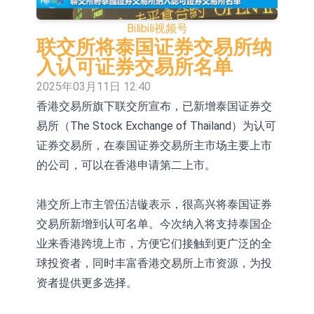
依米康：海外交付以东南亚、中东市
Bilibili
视频号
场为主 并已取得欧美相关认证
上交所：财通多策略福鑫定期开放灵
联交所将泰国证券交易所纳
入认可证券交易所名单
活配置混合型发起式证券投资基金临
上交所：景顺长城全球半导体芯片产
2025年03月11日 12:40
时停牌
业股票型证券投资基金临时停牌
【异动股】港股跌幅榜前十，卡森国
香港交易所旗下联交所宣布，已新增泰国证券交
易所（The Stock Exchange of Thailand）为认可
际(00496.HK)跌22.40%，九福来
【异动股】港股涨幅榜前十，拿森科
证券交易所，在泰国证券交易所主市场主要上市
(08611.HK)跌21.01%
技(02261.HK)涨+75.05%，辰兴发展
神火股份：新疆神火铝水转化率已
的公司，可以在香港申请第二上市。
(02286.HK)涨+64.91%
100%
【异动股】焦炭Ⅲ板块下挫，陕西黑
港交所上市主管伍洁镟表示，很高兴将泰国证券
猫(601015.CN)跌8.38%
浙江证监局对财通证券股份有限公司
交易所新增到认可名单。今次纳入将支持泰国企
采取出具警示函措施
山金国际：港股上市工作正常推进中
业来香港跨境上市，方便它们接触到更广泛的全
球投资者，同时丰富香港交易所上市资源，为投
资者提供更多选择。