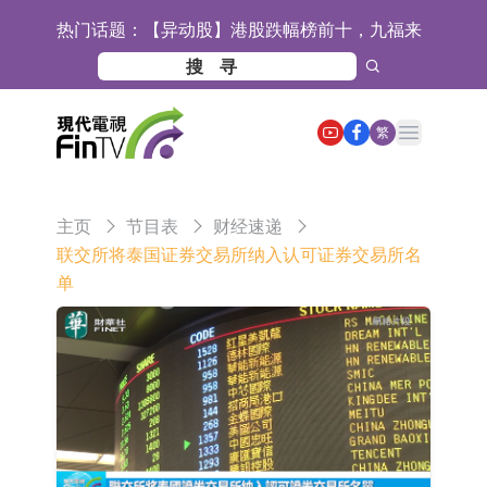
热门话题：
【异动股】港股跌幅榜前十，九福来
(08611.HK)跌21.43%，天瑞汽车内饰
【异动股】港股涨幅榜前十，佳明集
(06162.HK)跌18.44%
团控股(01271.HK)涨+78.22%，拿森
斯迪克：公司为国内折叠屏核心功能
Open main menu
繁
科技(02261.HK)涨+64.11%
材料供应商
恒瑞医药：公司已在中国获批上市26
款1类创新药、6款2类新药
聚辰股份：公司VPD芯片已顺利通过
主页
节目表
财经速递
目标客户的测试认证
上期所：7月份对11个实际控制关系
联交所将泰国证券交易所纳入认可证券交易所名
单
账户组采取限制开仓的监管措施
特发服务：成功中标哔哩哔哩上海滨
江总部物业服务项目
亚太股份：公司是零跑汽车和
Stellantis集团的供应商
理工雷科面向边缘AI场景推出"山
海"系列智算模组 系列产品基于国产
【异动股】医疗研发外包板块拉升，
CPU与GPU构建
博腾股份(300363.CN)涨20.02%
日韩股市收盘双双下跌