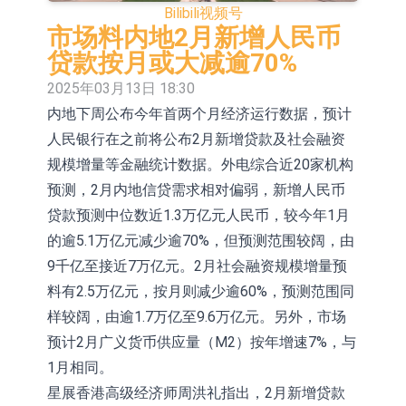
Bilibili
视频号
依米康：海外交付以东南亚、中东市
市场料内地2月新增人民币
场为主 并已取得欧美相关认证
上交所：财通多策略福鑫定期开放灵
贷款按月或大减逾70%
2025年03月13日 18:30
活配置混合型发起式证券投资基金临
上交所：景顺长城全球半导体芯片产
内地下周公布今年首两个月经济运行数据，预计
时停牌
业股票型证券投资基金临时停牌
【异动股】港股跌幅榜前十，卡森国
人民银行在之前将公布2月新增贷款及社会融资
际(00496.HK)跌22.40%，九福来
【异动股】港股涨幅榜前十，拿森科
规模增量等金融统计数据。外电综合近20家机构
预测，2月内地信贷需求相对偏弱，新增人民币
(08611.HK)跌21.01%
技(02261.HK)涨+75.05%，辰兴发展
神火股份：新疆神火铝水转化率已
贷款预测中位数近1.3万亿元人民币，较今年1月
(02286.HK)涨+64.91%
100%
【异动股】焦炭Ⅲ板块下挫，陕西黑
的逾5.1万亿元减少逾70%，但预测范围较阔，由
9千亿至接近7万亿元。2月社会融资规模增量预
猫(601015.CN)跌8.38%
浙江证监局对财通证券股份有限公司
料有2.5万亿元，按月则减少逾60%，预测范围同
采取出具警示函措施
山金国际：港股上市工作正常推进中
样较阔，由逾1.7万亿至9.6万亿元。另外，市场
预计2月广义货币供应量（M2）按年增速7%，与
1月相同。
星展香港高级经济师周洪礼指出，2月新增贷款