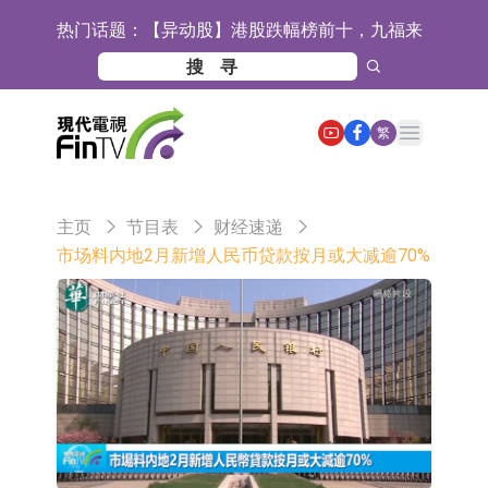
热门话题：
【异动股】港股跌幅榜前十，九福来
(08611.HK)跌21.43%，天瑞汽车内饰
【异动股】港股涨幅榜前十，佳明集
(06162.HK)跌18.44%
团控股(01271.HK)涨+78.22%，拿森
斯迪克：公司为国内折叠屏核心功能
Open main menu
繁
科技(02261.HK)涨+64.11%
材料供应商
恒瑞医药：公司已在中国获批上市26
款1类创新药、6款2类新药
聚辰股份：公司VPD芯片已顺利通过
主页
节目表
财经速递
目标客户的测试认证
上期所：7月份对11个实际控制关系
市场料内地2月新增人民币贷款按月或大减逾70%
账户组采取限制开仓的监管措施
特发服务：成功中标哔哩哔哩上海滨
江总部物业服务项目
亚太股份：公司是零跑汽车和
Stellantis集团的供应商
理工雷科面向边缘AI场景推出"山
海"系列智算模组 系列产品基于国产
【异动股】医疗研发外包板块拉升，
CPU与GPU构建
博腾股份(300363.CN)涨20.02%
日韩股市收盘双双下跌