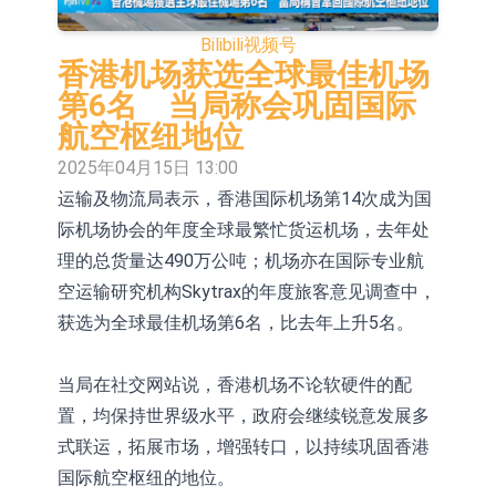
毕得医药(688073.CN)涨20.01%
中远海科：与中远海运国际(香港)有
Bilibili
视频号
限公司正在开展增资对价的支付
新莱应材：受益于半导体国产替代提
香港机场获选全球最佳机场
第6名 当局称会巩固国际
速及国内晶圆厂扩产 公司泛半导体全
【异动股】港股跌幅榜前十，智傲控
航空枢纽地位
产品线新签订单向好
股(08282.HK)跌16.39%，中国智能健
【异动股】港股涨幅榜前十，帝国科
2025年04月15日 13:00
运输及物流局表示，香港国际机场第14次成为国
康(00348.HK)跌14.81%
技集团股权(02993.HK)涨+140.00%，
深交所：鑫元中证电池主题交易型开
际机场协会的年度全球最繁忙货运机场，去年处
拿森科技(02261.HK)涨+77.54%
放式指数证券投资基金8月12日上市
通天酒业(00389.HK)停牌
理的总货量达490万公吨；机场亦在国际专业航
交易
深交所：晶合集成(02249.HK)获调入
空运输研究机构Skytrax的年度旅客意见调查中，
获选为全球最佳机场第6名，比去年上升5名。
港股通标的证券名单
特发服务：成功中标哔哩哔哩上海滨
江总部物业服务项目
亚太股份：公司是零跑汽车和
当局在社交网站说，香港机场不论软硬件的配
置，均保持世界级水平，政府会继续锐意发展多
Stellantis集团的供应商
式联运，拓展市场，增强转口，以持续巩固香港
国际航空枢纽的地位。