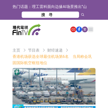
热门话题：
理工雷科面向边缘AI场景推出"山
海"系列智算模组 系列产品基于国产
【异动股】医疗研发外包板块拉升，
CPU与GPU构建
博腾股份(300363.CN)涨20.02%
日韩股市收盘双双下跌
Open main menu
繁
依米康：海外交付以东南亚、中东市
场为主 并已取得欧美相关认证
上交所：财通多策略福鑫定期开放灵
主页
节目表
财经速递
活配置混合型发起式证券投资基金临
上交所：景顺长城全球半导体芯片产
香港机场获选全球最佳机场第6名 当局称会巩
固国际航空枢纽地位
时停牌
业股票型证券投资基金临时停牌
【异动股】港股跌幅榜前十，卡森国
际(00496.HK)跌22.40%，九福来
【异动股】港股涨幅榜前十，拿森科
(08611.HK)跌21.01%
技(02261.HK)涨+75.05%，辰兴发展
神火股份：新疆神火铝水转化率已
(02286.HK)涨+64.91%
100%
【异动股】焦炭Ⅲ板块下挫，陕西黑
猫(601015.CN)跌8.38%
【异动股】医疗研发外包板块拉升，