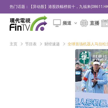
热门话题：
【异动股】港股涨幅榜前十，佳明集团控股(01271.HK
斯迪克：公司为国内折叠屏核心功能材料供应
直播
频道
恒瑞医药：公司已在中国获批上市26款1类创新
聚辰股份：公司VPD芯片已顺利通过目标客户
主页
节目表
财经速递
全球首场机器人马拉松北
上期所：7月份对11个实际控制关系账户组采
特发服务：成功中标哔哩哔哩上海滨江总部物
亚太股份：公司是零跑汽车和Stellantis集团
理工雷科面向边缘AI场景推出"山海"系列智算模
【异动股】医疗研发外包板块拉升，博腾股份(30036
日韩股市收盘双双下跌
依米康：海外交付以东南亚、中东市场为主 并