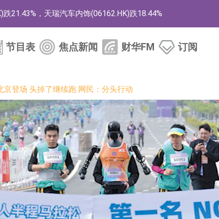
)涨+78.22%，拿森科技(02261.HK)涨+64.11%
商
节目表
焦点新闻
财华FM
订阅
药、6款2类新药
的测试认证
京登场 头掉了继续跑 网民：分头行动
取限制开仓的监管措施
业服务项目
的供应商
组 系列产品基于国产CPU与GPU构建
3.CN)涨20.02%
已取得欧美相关认证