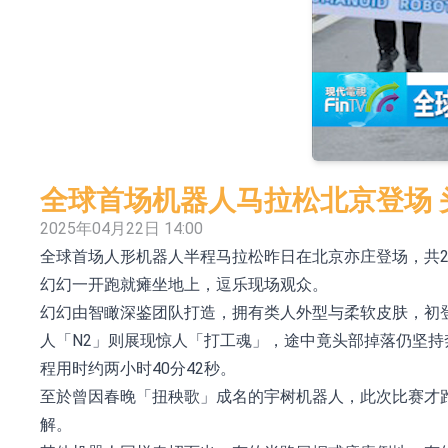
上交所：财通多策略福鑫定期开放灵活配置混
上交所：景顺长城全球半导体芯片产业股票型
【异动股】港股跌幅榜前十，卡森国际(00496.HK)跌
【异动股】港股涨幅榜前十，拿森科技(02261.HK)涨
神火股份：新疆神火铝水转化率已100%
全球首场机器人马拉松北京登场 
【异动股】焦炭Ⅲ板块下挫，陕西黑猫(601015.C
2025年04月22日 14:00
全球首场人形机器人半程马拉松昨日在北京亦庄登场，共2
浙江证监局对财通证券股份有限公司采取出具
幻幻一开跑就瘫坐地上，逗乐现场观众。
山金国际：港股上市工作正常推进中
幻幻由智瞰深鉴团队打造，拥有类人外型与柔软皮肤，初
【异动股】港股跌幅榜前十，九福来(08611.HK)跌2
人「N2」则展现惊人「打工魂」，途中竟头部掉落仍坚持
程用时约两小时40分42秒。
至於曾因春晚「扭秧歌」成名的宇树机器人，此次比赛才
解。