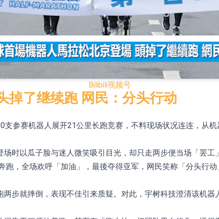
合型发起式证券投资基金临时停牌
证券投资基金临时停牌
22.40%，九福来(08611.HK)跌21.01%
+75.05%，辰兴发展(02286.HK)涨+64.91%
Bilibili
视频号
头掉了继续跑 网民：分头行动
N)跌8.38%
0支参赛机器人展开21公里长跑竞赛，不料现场状况连连，从
警示函措施
登场时以瓜子脸与迷人微笑吸引目光，却只走两步便当场「罢工
1.43%，天瑞汽车内饰(06162.HK)跌18.44%
奔跑，全场欢呼「加油」，最後夺得亚军，网民笑称「分头行动」
跑两步就摔倒，表现不佳引来质疑。对此，宇树科技澄清该机器