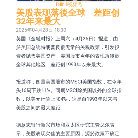
Bilibili
视频号
拉升，欣天科技(300615.CN)涨
【异动股】港股跌幅榜前十，天瑞汽
美股表现落後全球 差距创
19.97%
车内饰(06162.HK)跌18.00%，德信服
【异动股】港股涨幅榜前十，中国智
32年来最大
2025年04月28日 18:30
务集团(02215.HK)跌16.33%
能健康(00348.HK)涨+93.33%，上善
COMMUNE幻师在香港开设旗舰店 拓
英国《金融时报》上周六（4月26日）报道，由
黄金(01939.HK)涨+40.54%
展海外市场
香港交易所：委任何洸毅为董事总经
於美国总统特朗普反覆无常的关税政策，引发投
理及集团战略主管
【异动股】港股跌幅榜前十，谊和股
资者抛售美国资产，美国股市今年的表现落後於
全球其他地区，差距创1993年以来最大。
份(01703.HK)跌80.71%，天瑞汽车内
【异动股】港股涨幅榜前十，辰兴发
饰(06162.HK)跌62.50%
展(02286.HK)涨+263.21%，德合集团
格林美：目前公司印尼青美邦园区的
报道称，衡量美国股市的MSCI美国指数，在今年
头16周下跌11%。同期MSCI除美国以外的全球指
(00368.HK)涨+163.89%
镍资源项目稳定运行
中瓷电子：生产经营正常 公司及子公
数，以美元计算上涨4%，这是自1993年以来与
司目前订单饱满
格林美：正在积极推进MLCC用纳米
美股之间的最大差距。
级镍粉的技术研发与产业化准备工作
德意志银行新兴市场和亚太区研究主管戈尔表
示，美股表现欠佳的主要原因，源於政策不确定