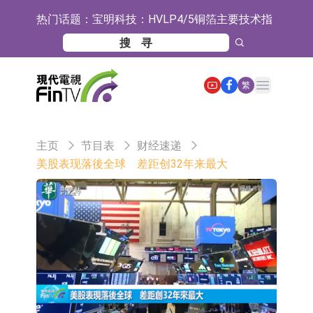
热门话题：
宝明科技：HVLP4/5铜箔主要技术指
标已完成厂内验证 正布局向下游客户
ST豆神：成立全资公司北京豆神智算
送样
及香港豆神智算 正积极开拓相关业务
卓悦控股(00653.HK)跌44% 建议股份
Open main menu
繁
30合1 与云累大吉启动战略合作
日韩股市双双收涨
【异动股】保健品板块下挫，ST交昂
主页
节目表
财经速递
(600530.CN)跌10.02%
【异动股】半导体设备板块拉升，中
美股表现落後全球 差距创32年来最大
微公司(688012.CN)涨14.22%
【异动股】港股跌幅榜前十，谊和股
份(01703.HK)跌80.95%，天瑞汽车内
【异动股】港股涨幅榜前十，辰兴发
饰(06162.HK)跌52.25%
展(02286.HK)涨+282.08%，德合集团
【异动股】特色药板块下挫，同仁堂
(00368.HK)涨+120.83%
(600085.CN)跌2.83%
【异动股】钨板块拉升，中钨高新
(000657.CN)涨7.24%
【异动股】昨日打二板以上表现板块