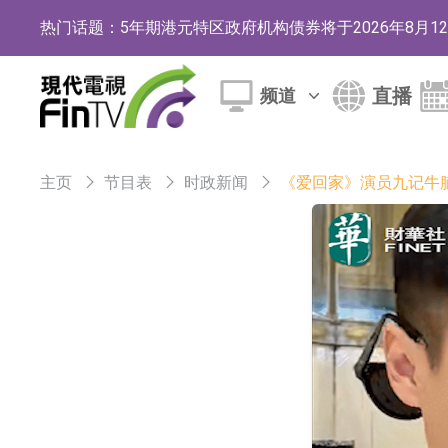
热门话题：
5年期港元特区政府机构债券将于2026年8月
1年期港元隔夜平均指数挂钩债券将于2026年8
直播
频道
香港证监会就中国糖果前高管的失当行为取得1
【异动股】港股跌幅榜前十，融信中国(03301.HK)跌
主页
节目表
时政新闻
《爱回家》演员九记牛
【异动股】港股涨幅榜前十，生物系统工程股权(02902.
地纬智能：暂未开展对外的语料商业化服务
嘉立创：公司主要提供EDA/CAM、PCB、
工信部：鼓励民爆企业依法依规实施重组整合
工信部：到2030年形成3-5家具有较强国际
因美纳：首批由中国生产制造基地生产的本土
鲁阳节能：公司汽车衬垫 CCMAX、E2K、H