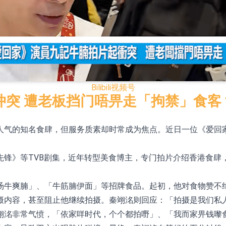
模式
CN)跌6.38%
.HK)涨+231.25%，中国智能健康(00348.HK)涨+133.33
Bilibili
视频号
7.24%
冲突 遭老板挡门唔畀走「拘禁」食客
00615.CN)涨19.97%
人气的知名食肆，但服务质素却时常成为焦点。近日一位《爱回
K)跌18.00%，德信服务集团(02215.HK)跌16.33%
锋》等TVB剧集，近年转型美食博主，专门拍片介绍香港食肆
12日透过重开进行投标
汤牛爽腩」、「牛筋腩伊面」等招牌食品。起初，他对食物赞不
摄内容，甚至阻止他继续拍摄。秦翊洺则回应：「拍摄是我们私
翊洺非常气愤，「依家咩时代，个个都拍嘢」、「我而家畀钱嚟