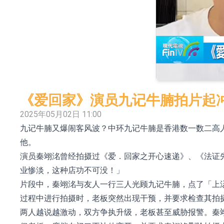
日韩股市收盘双双下挫
北京君正：预计后续仍将主要采用季度调价的
【异动股】汽车整车板块下挫，北汽蓝谷(600733.
【异动股】港股涨幅榜前十，生物系统工程股权(02902
【异动股】钨板块拉升，中钨高新(000657.CN)涨
《爱回家》演员九记牛腩拍片起
【异动股】昨日打二板以上表现板块拉升，欣天科技(3
2025年05月02日 11:00
九记牛腩又爆闹客风波？中环九记牛腩是香港数一数二高
【异动股】港股跌幅榜前十，天瑞汽车内饰(06162.H
他。
和光智成完成天使轮数千万融资
演员秦翊洺曾经拍摄过《爱．回家之开心速递》、《法证先
10年期港元特区政府机构债券将于2026年8月
业惨淡，这种店功不可没！」
片段中，秦翊洺与友人一行三人光顾九记牛腩，点了「上
过程中进行拍摄时，老板突然出现干预，并要求检查其拍
两人越说越激动，双方争执升级，老板甚至威胁报警。秦