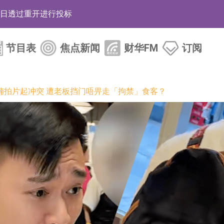
12日透过重开进行投标
月12日进行投标
节目表
焦点新闻
财华FM
订阅
3年取消资格令
38.98%，德信服务集团(02215.HK)跌35.71%
腩拍片起冲突 遭老板挡门唔畀走「拘禁」食客？
HK)涨+218.75%，敏捷控股(00186.HK)涨+82.50%
电子元器件等电子及机械产业链一站式研发智造服务
运营能力的大型民爆企业集团
化产品完成客户交付
BD系列产品已实现量产销售