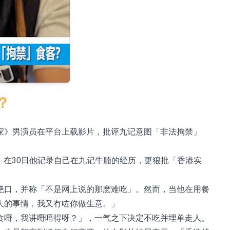
%
？
家》男演员在平台上载影片，批评九记意图「非法拘禁」
，在30日他记录自己在九记牛腩的经历，更狠批「香港实
绝口，并称「不是网上说的那麽难吃」。然而，当他在用餐
人的事情，我又冇咗你做生意。」
食嘢，我讲嘢唔得呀？」，一气之下决定不吃并埋单走人。