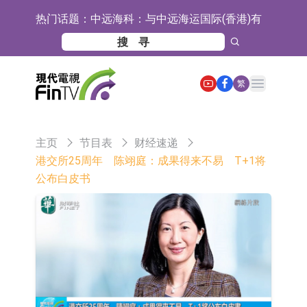
热门话题：
中远海科：与中远海运国际(香港)有
限公司正在开展增资对价的支付
新莱应材：受益于半导体国产替代提
速及国内晶圆厂扩产 公司泛半导体全
【异动股】港股跌幅榜前十，智傲控
Open main menu
繁
产品线新签订单向好
股(08282.HK)跌16.39%，中国智能健
【异动股】港股涨幅榜前十，帝国科
康(00348.HK)跌14.81%
技集团股权(02993.HK)涨+140.00%，
深交所：鑫元中证电池主题交易型开
主页
节目表
财经速递
拿森科技(02261.HK)涨+77.54%
放式指数证券投资基金8月12日上市
通天酒业(00389.HK)停牌
港交所25周年 陈翊庭：成果得来不易 T+1将
公布白皮书
交易
深交所：晶合集成(02249.HK)获调入
港股通标的证券名单
和光智成完成天使轮数千万融资
10年期港元特区政府机构债券将于
2026年8月12日透过重开进行投标
5年期港元特区政府机构债券将于
2026年8月12日透过重开进行投标
1年期港元隔夜平均指数挂钩债券将