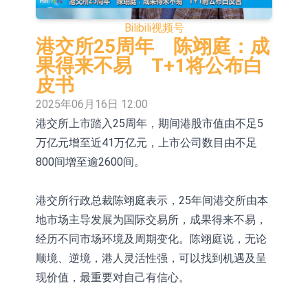
于2026年8月12日进行投标
香港证监会就中国糖果前高管的失当
Bilibili
视频号
行为取得13年取消资格令
【异动股】港股跌幅榜前十，融信中
港交所25周年 陈翊庭：成
果得来不易 T+1将公布白
国(03301.HK)跌38.98%，德信服务集
【异动股】港股涨幅榜前十，生物系
皮书
团(02215.HK)跌35.71%
统工程股权(02902.HK)涨+218.75%，
地纬智能：暂未开展对外的语料商业
2025年06月16日 12:00
港交所上市踏入25周年，期间港股市值由不足5
敏捷控股(00186.HK)涨+82.50%
化服务
嘉立创：公司主要提供EDA/CAM、
万亿元增至近41万亿元，上市公司数目由不足
PCB、电子元器件等电子及机械产业
工信部：鼓励民爆企业依法依规实施
800间增至逾2600间。
链一站式研发智造服务
重组整合
工信部：到2030年形成3-5家具有较
港交所行政总裁陈翊庭表示，25年间港交所由本
强国际运营能力的大型民爆企业集团
【异动股】焦炭Ⅲ板块下挫，陕西黑
地市场主导发展为国际交易所，成果得来不易，
猫(601015.CN)跌8.38%
【异动股】医疗研发外包板块拉升，
经历不同市场环境及周期变化。陈翊庭说，无论
顺境、逆境，港人灵活性强，可以找到机遇及呈
毕得医药(688073.CN)涨20.01%
现价值，最重要对自己有信心。