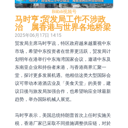
2026年8月12日透过重开进行投标
1年期港元隔夜平均指数挂钩债券将
Bilibili
视频号
于2026年8月12日进行投标
香港证监会就中国糖果前高管的失当
马时亨∶贸发局工作不涉政
治 属香港与世界各地桥梁
行为取得13年取消资格令
【异动股】港股跌幅榜前十，融信中
2025年06月17日 14:15
国(03301.HK)跌38.98%，德信服务集
【异动股】港股涨幅榜前十，生物系
贸发局主席马时亨说，特区政府越来越重视中东
市场，希望中东投资者在世界更活跃，贸发局计
团(02215.HK)跌35.71%
统工程股权(02902.HK)涨+218.75%，
地纬智能：暂未开展对外的语料商业
划明年在港举行中东海湾国家会议，邀请中东及
敏捷控股(00186.HK)涨+82.50%
化服务
嘉立创：公司主要提供EDA/CAM、
东南亚企业和持份者来港，与香港商界汇聚一
PCB、电子元器件等电子及机械产业
工信部：鼓励民爆企业依法依规实施
堂，探讨更多发展机遇。他相信这类大型国际会
议可带动本港酒店业及「美食天堂」的美誉，建
链一站式研发智造服务
重组整合
神火股份：新疆神火铝水转化率已
议日後与旅发局加强合作，也希望响应全球最新
100%
【异动股】焦炭Ⅲ板块下挫，陕西黑
趋势，举办国际机械人展览。
猫(601015.CN)跌8.38%
马时亨表示，美国总统特朗普首次上任时实施关
税，香港厂家已采取不同措施调整供应链，对於