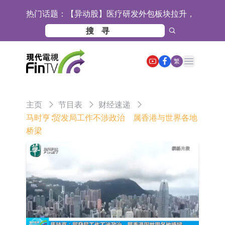
热门话题：
【异动股】医疗研发外包板块拉升，
毕得医药(688073.CN)涨20.01%
中远海科：与中远海运国际(香港)有
限公司正在开展增资对价的支付
新莱应材：受益于半导体国产替代提
Open main menu
繁
速及国内晶圆厂扩产 公司泛半导体全
【异动股】港股跌幅榜前十，智傲控
产品线新签订单向好
股(08282.HK)跌16.39%，中国智能健
【异动股】港股涨幅榜前十，帝国科
主页
节目表
财经速递
康(00348.HK)跌14.81%
技集团股权(02993.HK)涨+140.00%，
深交所：鑫元中证电池主题交易型开
马时亨∶贸发局工作不涉政治 属香港与世界各地
桥梁
拿森科技(02261.HK)涨+77.54%
放式指数证券投资基金8月12日上市
通天酒业(00389.HK)停牌
交易
深交所：晶合集成(02249.HK)获调入
港股通标的证券名单
和光智成完成天使轮数千万融资
10年期港元特区政府机构债券将于
2026年8月12日透过重开进行投标
5年期港元特区政府机构债券将于