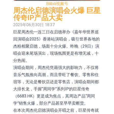
Bilibili
视频号
依米康：海外交付以东南亚、中东市
周杰伦启德演唱会火爆 巨星
场为主 并已取得欧美相关认证
上交所：财通多策略福鑫定期开放灵
传奇IP产品大卖
2025年06月30日 18:37
活配置混合型发起式证券投资基金临
上交所：景顺长城全球半导体芯片产
巨星周杰伦一连三日在启德举办《嘉年华世界巡
时停牌
业股票型证券投资基金临时停牌
【异动股】港股跌幅榜前十，卡森国
回演唱会2025》香港站演唱会，吸引世界各地的
际(00496.HK)跌22.40%，九福来
【异动股】港股涨幅榜前十，拿森科
杰粉相聚启德，场面十分火爆。昨晚（29日）演
唱会迎来尾场演出，现场氛围更是有增无减，十
(08611.HK)跌21.01%
技(02261.HK)涨+75.05%，辰兴发展
神火股份：新疆神火铝水转化率已
分热闹。
(02286.HK)涨+64.91%
100%
【异动股】焦炭Ⅲ板块下挫，陕西黑
演唱会期间，周杰伦凭藉强大的影响力，不仅将
音乐气氛推向高潮，而且带旺了餐饮、零售和住
猫(601015.CN)跌8.38%
浙江证监局对财通证券股份有限公司
宿等，无论是餐饮店还是零售店，演唱会期间都
采取出具警示函措施
山金国际：港股上市工作正常推进中
大排长龙，手握“周同学”系列IP的巨星传奇
（6683.HK）更是成为焦点，其周边产品“周同
学”销售火爆，部分产品甚至早早卖断货。
在本次周杰伦启德演唱会开唱之前，巨星传奇就