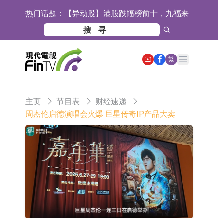
热门话题：
【异动股】港股跌幅榜前十，九福来
(08611.HK)跌21.43%，天瑞汽车内饰
【异动股】港股涨幅榜前十，佳明集
(06162.HK)跌18.44%
团控股(01271.HK)涨+78.22%，拿森
斯迪克：公司为国内折叠屏核心功能
Open main menu
繁
科技(02261.HK)涨+64.11%
材料供应商
恒瑞医药：公司已在中国获批上市26
款1类创新药、6款2类新药
聚辰股份：公司VPD芯片已顺利通过
主页
节目表
财经速递
目标客户的测试认证
上期所：7月份对11个实际控制关系
周杰伦启德演唱会火爆 巨星传奇IP产品大卖
账户组采取限制开仓的监管措施
特发服务：成功中标哔哩哔哩上海滨
江总部物业服务项目
亚太股份：公司是零跑汽车和
Stellantis集团的供应商
理工雷科面向边缘AI场景推出"山
海"系列智算模组 系列产品基于国产
【异动股】医疗研发外包板块拉升，
CPU与GPU构建
博腾股份(300363.CN)涨20.02%
日韩股市收盘双双下跌