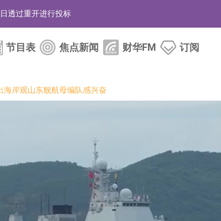
12日透过重开进行投标
月12日进行投标
节目表
焦点新闻
财华FM
订阅
3年取消资格令
38.98%，德信服务集团(02215.HK)跌35.71%
出海岸观山东舰航母编队感兴奋
HK)涨+218.75%，敏捷控股(00186.HK)涨+82.50%
电子元器件等电子及机械产业链一站式研发智造服务
运营能力的大型民爆企业集团
化产品完成客户交付
BD系列产品已实现量产销售