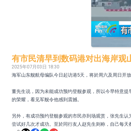
日韩股市收盘双双下挫
北京君正：预计后续仍将主要采用季度调价的
【异动股】汽车整车板块下挫，北汽蓝谷(600733.
【异动股】港股涨幅榜前十，生物系统工程股权(02902
【异动股】钨板块拉升，中钨高新(000657.CN)涨
有市民清早到数码港对出海岸观
【异动股】昨日打二板以上表现板块拉升，欣天科技(3
2025年07月03日 18:30
海军山东舰航母编队今日起访港5天，将於周六及周日开
【异动股】港股跌幅榜前十，天瑞汽车内饰(06162.H
和光智成完成天使轮数千万融资
董先生说，因为未能成功预约登舰参观，所以今早特意提
10年期港元特区政府机构债券将于2026年8月
的荣耀，看见军舰令他感到震撼。
另外，有成功预约登舰参观的市民亦到场观赏，张先生认
尝试好几次才成功。至於同行友人赵先生则称，自己每天