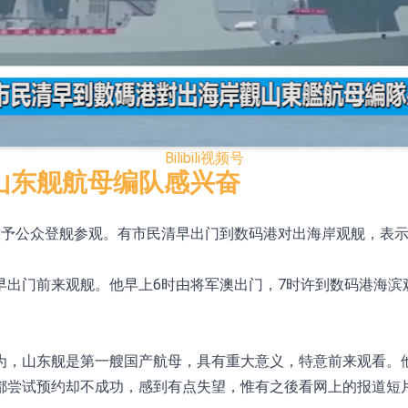
模式
CN)跌6.38%
.HK)涨+231.25%，中国智能健康(00348.HK)涨+133.33
Bilibili
视频号
7.24%
山东舰航母编队感兴奋
00615.CN)涨19.97%
放予公众登舰参观。有市民清早出门到数码港对出海岸观舰，表
K)跌18.00%，德信服务集团(02215.HK)跌16.33%
早出门前来观舰。他早上6时由将军澳出门，7时许到数码港海滨
12日透过重开进行投标
为，山东舰是第一艘国产航母，具有重大意义，特意前来观看。
都尝试预约却不成功，感到有点失望，惟有之後看网上的报道短