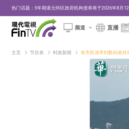
热门话题：
5年期港元特区政府机构债券将于2026年8月
1年期港元隔夜平均指数挂钩债券将于2026年8
直播
频道
香港证监会就中国糖果前高管的失当行为取得1
【异动股】港股跌幅榜前十，融信中国(03301.HK)跌
主页
节目表
时政新闻
有市民清早到数码港对
【异动股】港股涨幅榜前十，生物系统工程股权(02902.
地纬智能：暂未开展对外的语料商业化服务
嘉立创：公司主要提供EDA/CAM、PCB、
工信部：鼓励民爆企业依法依规实施重组整合
工信部：到2030年形成3-5家具有较强国际
因美纳：首批由中国生产制造基地生产的本土
鲁阳节能：公司汽车衬垫 CCMAX、E2K、H