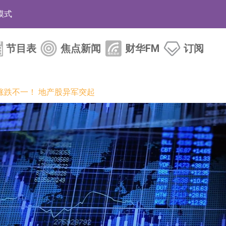
模式
CN)跌6.38%
节目表
焦点新闻
财华FM
订阅
.HK)涨+231.25%，中国智能健康(00348.HK)涨+133.33
7.24%
涨跌不一！ 地产股异军突起
00615.CN)涨19.97%
K)跌18.00%，德信服务集团(02215.HK)跌16.33%
)涨+93.33%，上善黄金(01939.HK)涨+40.54%
场
战略主管
80.71%，天瑞汽车内饰(06162.HK)跌62.50%
+263.21%，德合集团(00368.HK)涨+163.89%