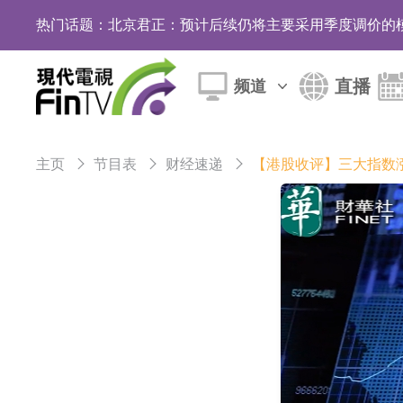
热门话题：
北京君正：预计后续仍将主要采用季度调价的
【异动股】汽车整车板块下挫，北汽蓝谷(600733.
直播
频道
【异动股】港股涨幅榜前十，生物系统工程股权(02902
【异动股】钨板块拉升，中钨高新(000657.CN)涨
主页
节目表
财经速递
【港股收评】三大指数
【异动股】昨日打二板以上表现板块拉升，欣天科技(3
【异动股】港股跌幅榜前十，天瑞汽车内饰(06162.H
【异动股】港股涨幅榜前十，中国智能健康(00348.HK
COMMUNE幻师在香港开设旗舰店 拓展海外市
香港交易所：委任何洸毅为董事总经理及集团
【异动股】港股跌幅榜前十，谊和股份(01703.HK)跌
【异动股】港股涨幅榜前十，辰兴发展(02286.HK)涨