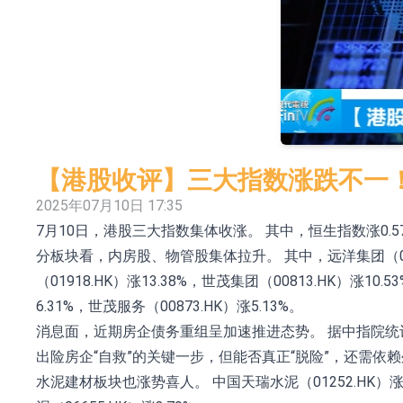
格林美：目前公司印尼青美邦园区的镍资源项
中瓷电子：生产经营正常 公司及子公司目前订
格林美：正在积极推进MLCC用纳米级镍粉的
宝明科技：HVLP4/5铜箔主要技术指标已完
ST豆神：成立全资公司北京豆神智算及香港豆
【港股收评】三大指数涨跌不一！
卓悦控股(00653.HK)跌44% 建议股份30合
2025年07月10日 17:35
7月10日，港股三大指数集体收涨。 其中，恒生指数涨0.57
日韩股市双双收涨
分板块看，内房股、物管股集体拉升。 其中，远洋集团（03377.
鲁阳节能：公司汽车衬垫 CCMAX、E2K、H
（01918.HK）涨13.38%，世茂集团（00813.HK）涨10
日韩股市收盘双双下挫
6.31%，世茂服务（00873.HK）涨5.13%。
消息面，近期房企债务重组呈加速推进态势。 据中指院统
出险房企“自救”的关键一步，但能否真正“脱险”，还需依
水泥建材板块也涨势喜人。 中国天瑞水泥（01252.HK）涨5.1