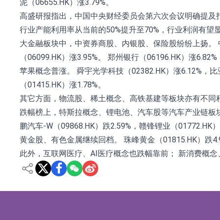
泥（06655.HK）涨3.79%。
高盛研报指出，中国中央财经委员会第六次会议明确提及打击
行业产能利用率从当前的50%提升至70%，行业利润有望
大金融板块中，中资券商股、内银股、保险股纷纷上扬。 中信证券（0
（06099.HK）涨3.95%。 郑州银行（06196.HK）涨6.8
苹果概念普涨。 舜宇光学科技（02382.HK）涨6.12%，比亚迪
（01415.HK）涨1.78%。
其它方面，物流股、稀土概念、高铁基建等板块亦有不同
跌幅榜上，特斯拉概念、锂电池、汽车股等汽车产业链板块均承压走弱
鹏汽车-W（09868.HK）跌2.59%，赣锋锂业（01772.HK
黄金股、有色金属继续回档。 珠峰黄金（01815.HK）跌4.95%
此外，互联网医疗、AI医疗概念也跌幅靠前； 新消费概