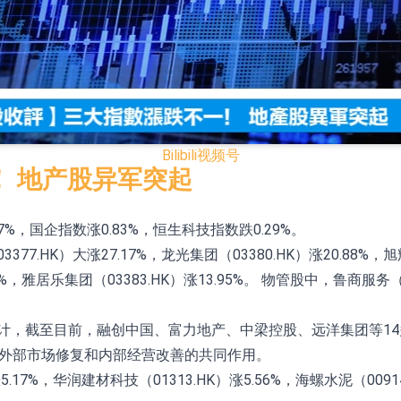
目稳定运行
单饱满
技术研发与产业化准备工作
成厂内验证 正布局向下游客户送样
Bilibili
视频号
神智算 正积极开拓相关业务
 地产股异军突起
1 与云累大吉启动战略合作
%，国企指数涨0.83%，恒生科技指数跌0.29%。
HK）大涨27.17%，龙光集团（03380.HK）涨20.88%，旭辉
BD系列产品已实现量产销售
.53%，雅居乐集团（03383.HK）涨13.95%。 物管股中，鲁商服务（0
计，截至目前，融创中国、富力地产、中梁控股、远洋集团等14
赖外部市场修复和内部经营改善的共同作用。
7%，华润建材科技（01313.HK）涨5.56%，海螺水泥（00914.