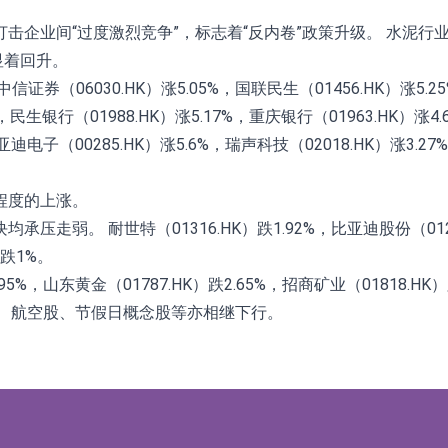
企业间“过度激烈竞争”，标志着“反内卷”政策升级。 水泥行业
显着回升。
6030.HK）涨5.05%，国联民生（01456.HK）涨5.25%
2%，民生银行（01988.HK）涨5.17%，重庆银行（01963.HK）涨4
电子（00285.HK）涨5.6%，瑞声科技（02018.HK）涨3.27
程度的上涨。
。 耐世特（01316.HK）跌1.92%，比亚迪股份（01211.H
）跌1%。
，山东黄金（01787.HK）跌2.65%，招商矿业（01818.HK）跌
念、航空股、节假日概念股等亦相继下行。