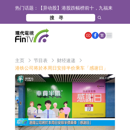
热门话题：
【异动股】港股跌幅榜前十，九福来
(08611.HK)跌21.43%，天瑞汽车内饰
【异动股】港股涨幅榜前十，佳明集
(06162.HK)跌18.44%
团控股(01271.HK)涨+78.22%，拿森
斯迪克：公司为国内折叠屏核心功能
Open main menu
繁
科技(02261.HK)涨+64.11%
材料供应商
恒瑞医药：公司已在中国获批上市26
款1类创新药、6款2类新药
聚辰股份：公司VPD芯片已顺利通过
主页
节目表
财经速递
目标客户的测试认证
上期所：7月份对11个实际控制关系
港铁公司将於本周日安排半价乘车「感谢日」
账户组采取限制开仓的监管措施
特发服务：成功中标哔哩哔哩上海滨
江总部物业服务项目
亚太股份：公司是零跑汽车和
Stellantis集团的供应商
理工雷科面向边缘AI场景推出"山
海"系列智算模组 系列产品基于国产
【异动股】医疗研发外包板块拉升，
CPU与GPU构建
博腾股份(300363.CN)涨20.02%
日韩股市收盘双双下跌