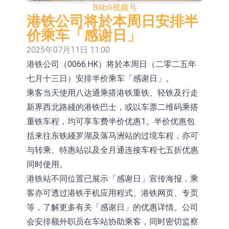
Bilibili
视频号
依米康：海外交付以东南亚、中东市
港铁公司将於本周日安排半
场为主 并已取得欧美相关认证
上交所：财通多策略福鑫定期开放灵
价乘车「感谢日」
2025年07月11日 11:00
活配置混合型发起式证券投资基金临
上交所：景顺长城全球半导体芯片产
港铁公司（0066.HK）将於本周日（二零二五年
时停牌
业股票型证券投资基金临时停牌
【异动股】港股跌幅榜前十，卡森国
七月十三日）安排半价乘车「感谢日」。
际(00496.HK)跌22.40%，九福来
【异动股】港股涨幅榜前十，拿森科
乘客当天使用八达通乘搭港铁重铁、轻铁及行走
新界西北路綫的港铁巴士，或以车票二维码乘搭
(08611.HK)跌21.01%
技(02261.HK)涨+75.05%，辰兴发展
神火股份：新疆神火铝水转化率已
重铁车程，均可享车费半价优惠1。半价优惠包
(02286.HK)涨+64.91%
100%
【异动股】焦炭Ⅲ板块下挫，陕西黑
括来往东铁綫罗湖及落马洲站的过境车程，亦可
与转乘、特惠站以及全月通连接车程七五折优惠
猫(601015.CN)跌8.38%
浙江证监局对财通证券股份有限公司
同时使用。
采取出具警示函措施
山金国际：港股上市工作正常推进中
港铁站不同位置已展示「感谢日」宣传海报，乘
客亦可透过港铁手机应用程式、港铁网页、专页
等，了解更多有关「感谢日」的优惠详情。公司
会安排额外职员在车站协助乘客，同时密切监察