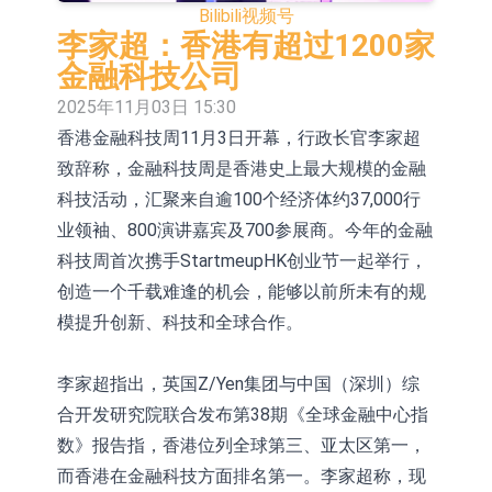
Bilibili
视频号
依米康：海外交付以东南亚、中东市
李家超：香港有超过1200家
场为主 并已取得欧美相关认证
上交所：财通多策略福鑫定期开放灵
金融科技公司
2025年11月03日 15:30
活配置混合型发起式证券投资基金临
上交所：景顺长城全球半导体芯片产
香港金融科技周11月3日开幕，行政长官李家超
时停牌
业股票型证券投资基金临时停牌
【异动股】港股跌幅榜前十，卡森国
致辞称，金融科技周是香港史上最大规模的金融
际(00496.HK)跌22.40%，九福来
【异动股】港股涨幅榜前十，拿森科
科技活动，汇聚来自逾100个经济体约37,000行
业领袖、800演讲嘉宾及700参展商。今年的金融
(08611.HK)跌21.01%
技(02261.HK)涨+75.05%，辰兴发展
神火股份：新疆神火铝水转化率已
科技周首次携手StartmeupHK创业节一起举行，
(02286.HK)涨+64.91%
100%
【异动股】焦炭Ⅲ板块下挫，陕西黑
创造一个千载难逢的机会，能够以前所未有的规
模提升创新、科技和全球合作。
猫(601015.CN)跌8.38%
浙江证监局对财通证券股份有限公司
采取出具警示函措施
山金国际：港股上市工作正常推进中
李家超指出，英国Z/Yen集团与中国（深圳）综
合开发研究院联合发布第38期《全球金融中心指
数》报告指，香港位列全球第三、亚太区第一，
而香港在金融科技方面排名第一。李家超称，现