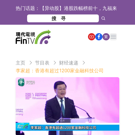
热门话题：
【异动股】港股跌幅榜前十，九福来
(08611.HK)跌21.43%，天瑞汽车内饰
【异动股】港股涨幅榜前十，佳明集
(06162.HK)跌18.44%
团控股(01271.HK)涨+78.22%，拿森
斯迪克：公司为国内折叠屏核心功能
Open main menu
繁
科技(02261.HK)涨+64.11%
材料供应商
恒瑞医药：公司已在中国获批上市26
款1类创新药、6款2类新药
聚辰股份：公司VPD芯片已顺利通过
主页
节目表
财经速递
目标客户的测试认证
上期所：7月份对11个实际控制关系
李家超：香港有超过1200家金融科技公司
账户组采取限制开仓的监管措施
特发服务：成功中标哔哩哔哩上海滨
江总部物业服务项目
亚太股份：公司是零跑汽车和
Stellantis集团的供应商
理工雷科面向边缘AI场景推出"山
海"系列智算模组 系列产品基于国产
【异动股】医疗研发外包板块拉升，
CPU与GPU构建
博腾股份(300363.CN)涨20.02%
日韩股市收盘双双下跌