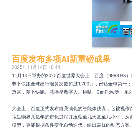
依米康：海外交付以东南亚、中东市场为主 并
上交所：财通多策略福鑫定期开放灵活配置混
上交所：景顺长城全球半导体芯片产业股票型
【异动股】港股跌幅榜前十，卡森国际(00496.HK)跌
【异动股】港股涨幅榜前十，拿森科技(02261.HK)涨
百度发布多项AI新重磅成果
神火股份：新疆神火铝水转化率已100%
2025年11月14日 10:44
11月13日举办的2025百度世界大会上，百度（9888
【异动股】焦炭Ⅲ板块下挫，陕西黑猫(601015.C
萝卜快跑全球出行服务次数超过1,700万，已达全球第一
浙江证监局对财通证券股份有限公司采取出具
透露，萝卜快跑、慧播星数字人、秒哒、GenFlow等一
山金国际：港股上市工作正常推进中
大会上，百度正式发布自我演化的智能体伐谋，它被视作
拟生物界几亿年的进化过程并压缩至几天甚至几小时，从
模型，更能根据条件变化自动迭代，给出最优的动态方案