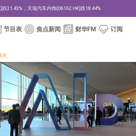
1.43%，天瑞汽车内饰(06162.HK)跌18.44%
)涨+78.22%，拿森科技(02261.HK)涨+64.11%
节目表
焦点新闻
财华FM
订阅
商
药、6款2类新药
成果
的测试认证
取限制开仓的监管措施
业服务项目
的供应商
组 系列产品基于国产CPU与GPU构建
3.CN)涨20.02%