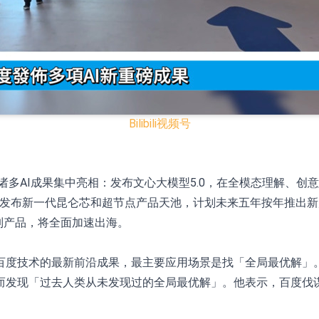
已取得欧美相关认证
合型发起式证券投资基金临时停牌
证券投资基金临时停牌
22.40%，九福来(08611.HK)跌21.01%
Bilibili
视频号
+75.05%，辰兴发展(02286.HK)涨+64.91%
.HK）诸多AI成果集中亮相：发布文心大模型5.0，在全模态理
N)跌8.38%
；发布新一代昆仑芯和超节点产品天池，计划未来五年按年推出新产品
警示函措施
系列产品，将全面加速出海。
百度技术的最新前沿成果，最主要应用场景是找「全局最优解」
而发现「过去人类从未发现过的全局最优解」。他表示，百度伐
。