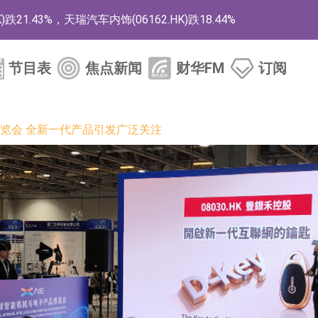
1.43%，天瑞汽车内饰(06162.HK)跌18.44%
)涨+78.22%，拿森科技(02261.HK)涨+64.11%
节目表
焦点新闻
财华FM
订阅
商
药、6款2类新药
博览会 全新一代产品引发广泛关注
的测试认证
取限制开仓的监管措施
业服务项目
的供应商
组 系列产品基于国产CPU与GPU构建
3.CN)涨20.02%