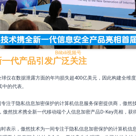
已取得欧美相关认证
合型发起式证券投资基金临时停牌
证券投资基金临时停牌
22.40%，九福来(08611.HK)跌21.01%
Bilibili
视频号
+75.05%，辰兴发展(02286.HK)涨+64.91%
全新一代产品引发广泛关注
全球仅在数据泄露方面的年均损失超400亿美元，因此构建全维
N)跌8.38%
其中的代表。
警示函措施
一间专注于隐私信息加密保护的计算机信息服务保密提供商，傲然技术
上，傲然技术携全新一代移动端个人信息加密产品D-Key亮相，
者采访时表示，傲然技术为一间专注于隐私信息加密保护的计算机