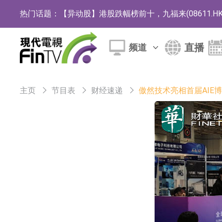
热门话题：
【异动股】港股跌幅榜前十，九福来(08611.HK)跌2
【异动股】港股涨幅榜前十，佳明集团控股(01271.HK
直播
频道
斯迪克：公司为国内折叠屏核心功能材料供应
恒瑞医药：公司已在中国获批上市26款1类创新
主页
节目表
财经速递
傲然技术亮相首届AIE
聚辰股份：公司VPD芯片已顺利通过目标客户
上期所：7月份对11个实际控制关系账户组采
特发服务：成功中标哔哩哔哩上海滨江总部物
亚太股份：公司是零跑汽车和Stellantis集团
理工雷科面向边缘AI场景推出"山海"系列智算模
【异动股】医疗研发外包板块拉升，博腾股份(30036
日韩股市收盘双双下跌