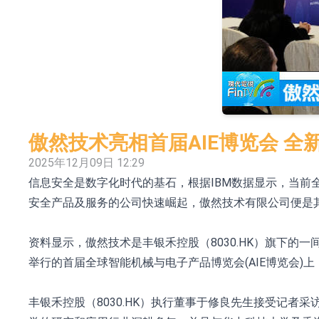
依米康：海外交付以东南亚、中东市场为主 并
上交所：财通多策略福鑫定期开放灵活配置混
上交所：景顺长城全球半导体芯片产业股票型
【异动股】港股跌幅榜前十，卡森国际(00496.HK)跌
【异动股】港股涨幅榜前十，拿森科技(02261.HK)涨
傲然技术亮相首届AIE博览会 
神火股份：新疆神火铝水转化率已100%
2025年12月09日 12:29
信息安全是数字化时代的基石，根据IBM数据显示，当前
【异动股】焦炭Ⅲ板块下挫，陕西黑猫(601015.C
安全产品及服务的公司快速崛起，傲然技术有限公司便是
浙江证监局对财通证券股份有限公司采取出具
山金国际：港股上市工作正常推进中
资料显示，傲然技术是丰银禾控股（8030.HK）旗下的
举行的首届全球智能机械与电子产品博览会(AIE博览会)
丰银禾控股（8030.HK）执行董事于修良先生接受记