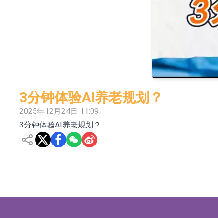
依米康：海外交付以东南亚、中东市场为主 并
上交所：财通多策略福鑫定期开放灵活配置混
上交所：景顺长城全球半导体芯片产业股票型
【异动股】港股跌幅榜前十，卡森国际(00496.HK)跌
【异动股】港股涨幅榜前十，拿森科技(02261.HK)涨
3分钟体验AI养老规划？
神火股份：新疆神火铝水转化率已100%
2025年12月24日 11:09
3分钟体验AI养老规划？
【异动股】焦炭Ⅲ板块下挫，陕西黑猫(601015.C
浙江证监局对财通证券股份有限公司采取出具
山金国际：港股上市工作正常推进中