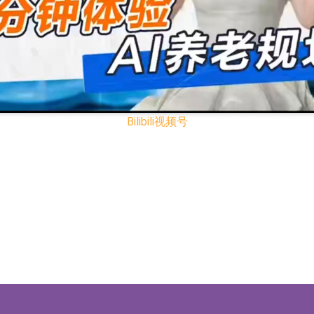
已取得欧美相关认证
合型发起式证券投资基金临时停牌
证券投资基金临时停牌
22.40%，九福来(08611.HK)跌21.01%
Bilibili
视频号
+75.05%，辰兴发展(02286.HK)涨+64.91%
N)跌8.38%
警示函措施