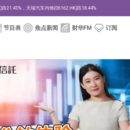
1.43%，天瑞汽车内饰(06162.HK)跌18.44%
)涨+78.22%，拿森科技(02261.HK)涨+64.11%
节目表
焦点新闻
财华FM
订阅
商
药、6款2类新药
的测试认证
取限制开仓的监管措施
业服务项目
的供应商
组 系列产品基于国产CPU与GPU构建
3.CN)涨20.02%