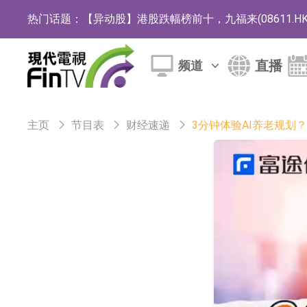
热门话题：
【异动股】港股跌幅榜前十，九福来(08611.HK)跌2
【异动股】港股涨幅榜前十，佳明集团控股(01271.HK
直播
频道
斯迪克：公司为国内折叠屏核心功能材料供应
恒瑞医药：公司已在中国获批上市26款1类创新
主页
节目表
财经速递
3分钟体验AI养老规划？
聚辰股份：公司VPD芯片已顺利通过目标客户
上期所：7月份对11个实际控制关系账户组采
特发服务：成功中标哔哩哔哩上海滨江总部物
亚太股份：公司是零跑汽车和Stellantis集团
理工雷科面向边缘AI场景推出"山海"系列智算模
【异动股】医疗研发外包板块拉升，博腾股份(30036
日韩股市收盘双双下跌