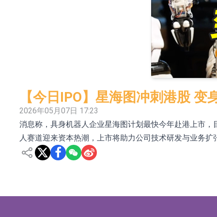
上交所：景顺长城全球半导体芯片产业股票型
【异动股】港股跌幅榜前十，卡森国际(00496.HK)跌
【异动股】港股涨幅榜前十，拿森科技(02261.HK)涨
神火股份：新疆神火铝水转化率已100%
【异动股】焦炭Ⅲ板块下挫，陕西黑猫(601015.C
【今日IPO】星海图冲刺港股 变
浙江证监局对财通证券股份有限公司采取出具
2026年05月07日 17:23
消息称，具身机器人企业星海图计划最快今年赴港上市，目标
山金国际：港股上市工作正常推进中
人赛道迎来资本热潮，上市将助力公司技术研发与业务扩
【异动股】港股跌幅榜前十，九福来(08611.HK)跌2
【异动股】港股涨幅榜前十，佳明集团控股(01271.HK