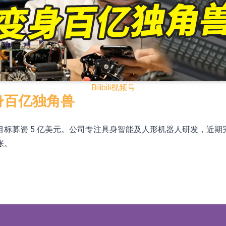
证券投资基金临时停牌
22.40%，九福来(08611.HK)跌21.01%
+75.05%，辰兴发展(02286.HK)涨+64.91%
Bilibili
视频号
N)跌8.38%
身百亿独角兽
警示函措施
募资 5 亿美元。公司专注具身智能及人形机器人研发，近期完
张。
1.43%，天瑞汽车内饰(06162.HK)跌18.44%
)涨+78.22%，拿森科技(02261.HK)涨+64.11%