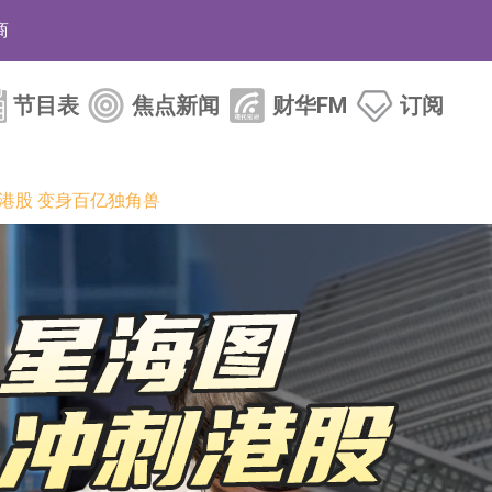
商
药、6款2类新药
节目表
焦点新闻
财华FM
订阅
的测试认证
取限制开仓的监管措施
刺港股 变身百亿独角兽
业服务项目
的供应商
组 系列产品基于国产CPU与GPU构建
3.CN)涨20.02%
已取得欧美相关认证
合型发起式证券投资基金临时停牌