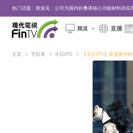
热门话题：
斯迪克：公司为国内折叠屏核心功能材料供应
恒瑞医药：公司已在中国获批上市26款1类创新
直播
频道
聚辰股份：公司VPD芯片已顺利通过目标客户
上期所：7月份对11个实际控制关系账户组采
主页
节目表
今日IPO
【今日IPO】星海图冲
特发服务：成功中标哔哩哔哩上海滨江总部物
亚太股份：公司是零跑汽车和Stellantis集团
理工雷科面向边缘AI场景推出"山海"系列智算模
【异动股】医疗研发外包板块拉升，博腾股份(30036
日韩股市收盘双双下跌
依米康：海外交付以东南亚、中东市场为主 并
上交所：财通多策略福鑫定期开放灵活配置混