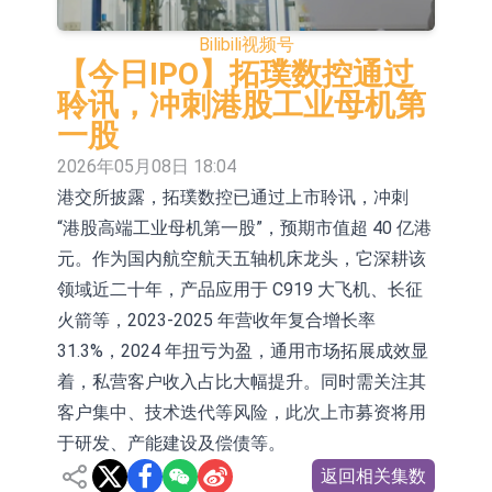
E2K、HBD系列产品已实现量产销售
日韩股市收盘双双下挫
Bilibili
视频号
北京君正：预计后续仍将主要采用季
【今日IPO】拓璞数控通过
聆讯，冲刺港股工业母机第
度调价的模式
【异动股】汽车整车板块下挫，北汽
一股
蓝谷(600733.CN)跌6.38%
【异动股】港股涨幅榜前十，生物系
2026年05月08日 18:04
港交所披露，拓璞数控已通过上市聆讯，冲刺
统工程股权(02902.HK)涨+231.25%，
【异动股】钨板块拉升，中钨高新
“港股高端工业母机第一股”，预期市值超 40 亿港
中国智能健康(00348.HK)涨+133.33%
(000657.CN)涨7.24%
【异动股】昨日打二板以上表现板块
元。作为国内航空航天五轴机床龙头，它深耕该
拉升，欣天科技(300615.CN)涨
【异动股】港股跌幅榜前十，天瑞汽
领域近二十年，产品应用于 C919 大飞机、长征
火箭等，2023-2025 年营收年复合增长率
19.97%
车内饰(06162.HK)跌18.00%，德信服
和光智成完成天使轮数千万融资
31.3%，2024 年扭亏为盈，通用市场拓展成效显
务集团(02215.HK)跌16.33%
10年期港元特区政府机构债券将于
着，私营客户收入占比大幅提升。同时需关注其
客户集中、技术迭代等风险，此次上市募资将用
2026年8月12日透过重开进行投标
于研发、产能建设及偿债等。
返回相关集数