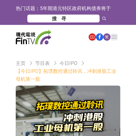
热门话题：
5年期港元特区政府机构债券将于
2026年8月12日透过重开进行投标
1年期港元隔夜平均指数挂钩债券将
于2026年8月12日进行投标
香港证监会就中国糖果前高管的失当
Open main menu
繁
行为取得13年取消资格令
【异动股】港股跌幅榜前十，融信中
国(03301.HK)跌38.98%，德信服务集
【异动股】港股涨幅榜前十，生物系
主页
节目表
今日IPO
团(02215.HK)跌35.71%
统工程股权(02902.HK)涨+218.75%，
地纬智能：暂未开展对外的语料商业
【今日IPO】拓璞数控通过聆讯，冲刺港股工业
母机第一股
敏捷控股(00186.HK)涨+82.50%
化服务
嘉立创：公司主要提供EDA/CAM、
PCB、电子元器件等电子及机械产业
工信部：鼓励民爆企业依法依规实施
链一站式研发智造服务
重组整合
工信部：到2030年形成3-5家具有较
强国际运营能力的大型民爆企业集团
因美纳：首批由中国生产制造基地生
产的本土化产品完成客户交付
鲁阳节能：公司汽车衬垫 CCMAX、