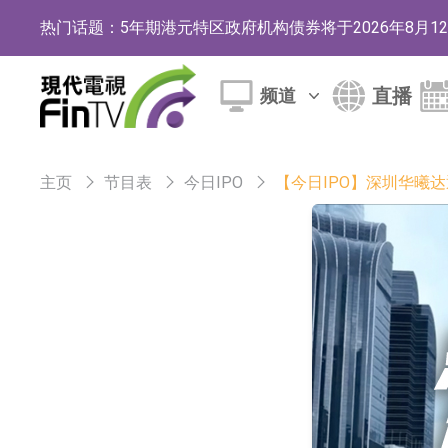
热门话题：
5年期港元特区政府机构债券将于2026年8月
1年期港元隔夜平均指数挂钩债券将于2026年8
直播
频道
香港证监会就中国糖果前高管的失当行为取得1
【异动股】港股跌幅榜前十，融信中国(03301.HK)跌
主页
节目表
今日IPO
【今日IPO】深圳华曦
【异动股】港股涨幅榜前十，生物系统工程股权(02902.
地纬智能：暂未开展对外的语料商业化服务
嘉立创：公司主要提供EDA/CAM、PCB、
工信部：鼓励民爆企业依法依规实施重组整合
工信部：到2030年形成3-5家具有较强国际
因美纳：首批由中国生产制造基地生产的本土
鲁阳节能：公司汽车衬垫 CCMAX、E2K、H