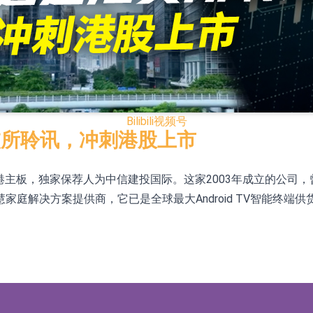
模式
CN)跌6.38%
.HK)涨+231.25%，中国智能健康(00348.HK)涨+133.33
Bilibili
视频号
7.24%
交所聆讯，冲刺港股上市
00615.CN)涨19.97%
香港主板，独家保荐人为中信建投国际。这家2003年成立的公司，
K)跌18.00%，德信服务集团(02215.HK)跌16.33%
决方案提供商，它已是全球最大Android TV智能终端供货商，
12日透过重开进行投标