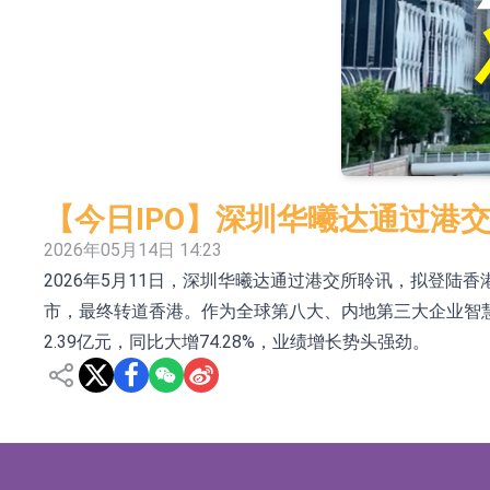
日韩股市收盘双双下挫
北京君正：预计后续仍将主要采用季度调价的
【异动股】汽车整车板块下挫，北汽蓝谷(600733.
【异动股】港股涨幅榜前十，生物系统工程股权(02902
【异动股】钨板块拉升，中钨高新(000657.CN)涨
【今日IPO】深圳华曦达通过港
【异动股】昨日打二板以上表现板块拉升，欣天科技(3
2026年05月14日 14:23
2026年5月11日，深圳华曦达通过港交所聆讯，拟登陆
【异动股】港股跌幅榜前十，天瑞汽车内饰(06162.H
市，最终转道香港。作为全球第八大、内地第三大企业智慧家庭解
和光智成完成天使轮数千万融资
2.39亿元，同比大增74.28%，业绩增长势头强劲。
10年期港元特区政府机构债券将于2026年8月