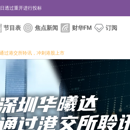
12日透过重开进行投标
月12日进行投标
节目表
焦点新闻
财华FM
订阅
3年取消资格令
38.98%，德信服务集团(02215.HK)跌35.71%
达通过港交所聆讯，冲刺港股上市
HK)涨+218.75%，敏捷控股(00186.HK)涨+82.50%
电子元器件等电子及机械产业链一站式研发智造服务
运营能力的大型民爆企业集团
化产品完成客户交付
BD系列产品已实现量产销售