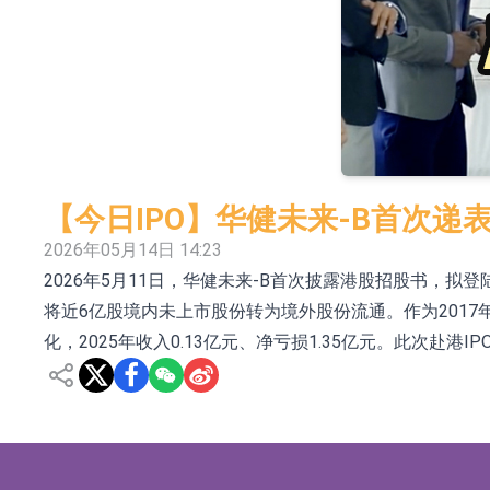
依米康：海外交付以东南亚、中东市场为主 并
上交所：财通多策略福鑫定期开放灵活配置混
上交所：景顺长城全球半导体芯片产业股票型
【异动股】港股跌幅榜前十，卡森国际(00496.HK)跌
【异动股】港股涨幅榜前十，拿森科技(02261.HK)涨
【今日IPO】华健未来-B首次递
神火股份：新疆神火铝水转化率已100%
2026年05月14日 14:23
2026年5月11日，华健未来-B首次披露港股招股书，拟
【异动股】焦炭Ⅲ板块下挫，陕西黑猫(601015.C
将近6亿股境内未上市股份转为境外股份流通。作为201
浙江证监局对财通证券股份有限公司采取出具
化，2025年收入0.13亿元、净亏损1.35亿元。此次赴
山金国际：港股上市工作正常推进中