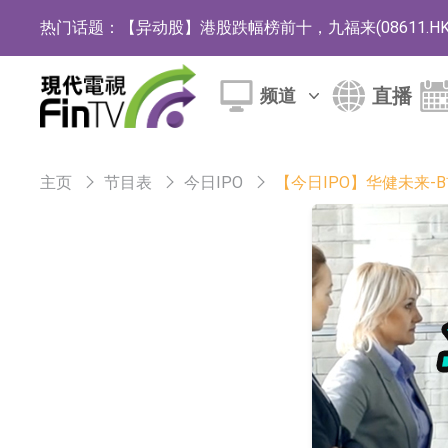
热门话题：
【异动股】港股跌幅榜前十，九福来(08611.HK)跌2
【异动股】港股涨幅榜前十，佳明集团控股(01271.HK
直播
频道
斯迪克：公司为国内折叠屏核心功能材料供应
恒瑞医药：公司已在中国获批上市26款1类创新
主页
节目表
今日IPO
【今日IPO】华健未来
聚辰股份：公司VPD芯片已顺利通过目标客户
上期所：7月份对11个实际控制关系账户组采
特发服务：成功中标哔哩哔哩上海滨江总部物
亚太股份：公司是零跑汽车和Stellantis集团
理工雷科面向边缘AI场景推出"山海"系列智算模
【异动股】医疗研发外包板块拉升，博腾股份(30036
日韩股市收盘双双下跌