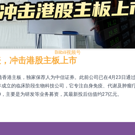
已取得欧美相关认证
合型发起式证券投资基金临时停牌
证券投资基金临时停牌
22.40%，九福来(08611.HK)跌21.01%
Bilibili
视频号
+75.05%，辰兴发展(02286.HK)涨+64.91%
表，冲击港股主板上市
登陆香港主板，独家保荐人为中信证券。此前公司已在4月23日通
N)跌8.38%
7年成立的临床阶段生物科技公司，它专注自身免疫、代谢及肿瘤
警示函措施
港IPO，主要是为研发等业务募资，其最新投后估值约27亿元。