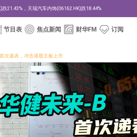
1.43%，天瑞汽车内饰(06162.HK)跌18.44%
)涨+78.22%，拿森科技(02261.HK)涨+64.11%
节目表
焦点新闻
财华FM
订阅
商
药、6款2类新药
-B首次递表，冲击港股主板上市
的测试认证
取限制开仓的监管措施
业服务项目
的供应商
组 系列产品基于国产CPU与GPU构建
3.CN)涨20.02%