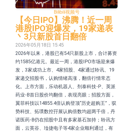
场为主 并已取得欧美相关认证
上交所：财通多策略福鑫定期开放灵
Bilibili
视频号
活配置混合型发起式证券投资基金临
上交所：景顺长城全球半导体芯片产
【今日IPO】沸腾！近一周
港股IPO迎爆发，19家递表
时停牌
业股票型证券投资基金临时停牌
【异动股】港股跌幅榜前十，卡森国
丶3只新股首日翻倍
际(00496.HK)跌22.40%，九福来
【异动股】港股涨幅榜前十，拿森科
2026年05月18日 15:45
2026年以来，港股已有54只新股上市，合计募资
(08611.HK)跌21.01%
技(02261.HK)涨+75.05%，辰兴发展
神火股份：新疆神火铝水转化率已
约1585亿港元。最近一周，港股IPO市场迎来爆
(02286.HK)涨+64.91%
100%
【异动股】焦炭Ⅲ板块下挫，陕西黑
发，3家成功上市、4家招股、4家通过聆讯、19
猫(601015.CN)跌8.38%
浙江证监局对财通证券股份有限公司
家递交招股书，认购情绪高涨，翻倍行情常态
化。上市方面，乐动机器人、剂泰科技-P、英派
采取出具警示函措施
山金国际：港股上市工作正常推进中
药业-B首日股价均翻倍，表现亮眼；招股方面，
【异动股】港股跌幅榜前十，九福来
翼菲科技以14855.4倍认购登顶“历史超购王”，驭
势科技、拓璞数控孖展认购倍数均超两千倍，丹
(08611.HK)跌21.43%，天瑞汽车内饰
诺医药-B仍在招股中且有多家基石加持；聆讯方
(06162.HK)跌18.44%
面，云英谷、琻捷电子等4家企业顺利通过，有