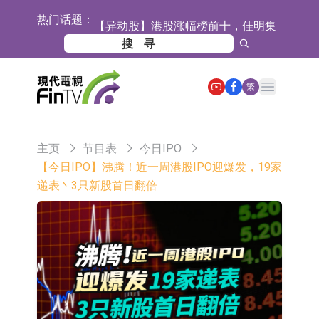
热门话题：
【异动股】港股涨幅榜前十，佳明集
团控股(01271.HK)涨+78.22%，拿森
斯迪克：公司为国内折叠屏核心功能
科技(02261.HK)涨+64.11%
材料供应商
恒瑞医药：公司已在中国获批上市26
Open main menu
繁
款1类创新药、6款2类新药
聚辰股份：公司VPD芯片已顺利通过
目标客户的测试认证
上期所：7月份对11个实际控制关系
主页
节目表
今日IPO
账户组采取限制开仓的监管措施
特发服务：成功中标哔哩哔哩上海滨
【今日IPO】沸腾！近一周港股IPO迎爆发，19家
递表丶3只新股首日翻倍
江总部物业服务项目
亚太股份：公司是零跑汽车和
Stellantis集团的供应商
理工雷科面向边缘AI场景推出"山
海"系列智算模组 系列产品基于国产
【异动股】医疗研发外包板块拉升，
CPU与GPU构建
博腾股份(300363.CN)涨20.02%
日韩股市收盘双双下跌
依米康：海外交付以东南亚、中东市