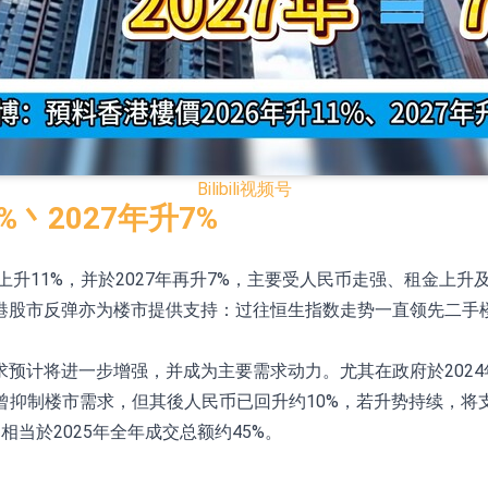
HK)涨+218.75%，敏捷控股(00186.HK)涨+82.50%
电子元器件等电子及机械产业链一站式研发智造服务
Bilibili
视频号
运营能力的大型民爆企业集团
丶2027年升7%
化产品完成客户交付
上升11%，并於2027年再升7%，主要受人民币走强、租金上
BD系列产品已实现量产销售
港股市反弹亦为楼市提供支持：过往恒生指数走势一直领先二手
在开展增资对价的支付
晶圆厂扩产 公司泛半导体全产品线新签订单向好
预计将进一步增强，并成为主要需求动力。尤其在政府於202
贬值曾抑制楼市需求，但其後人民币已回升约10%，若升势持续
相当於2025年全年成交总额约45%。