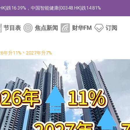
16.39%，中国智能健康(00348.HK)跌14.81%
HK)涨+140.00%，拿森科技(02261.HK)涨+77.54%
节目表
焦点新闻
财华FM
订阅
券投资基金8月12日上市交易
年升11%丶2027年升7%
标的证券名单
12日透过重开进行投标
12日透过重开进行投标
月12日进行投标
3年取消资格令
38.98%，德信服务集团(02215.HK)跌35.71%