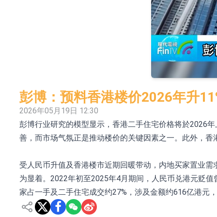
【异动股】港股涨幅榜前十，生物系统工程股权(02902.
地纬智能：暂未开展对外的语料商业化服务
嘉立创：公司主要提供EDA/CAM、PCB、
工信部：鼓励民爆企业依法依规实施重组整合
工信部：到2030年形成3-5家具有较强国际
彭博：预料香港楼价2026年升11%
因美纳：首批由中国生产制造基地生产的本土
2026年05月19日 12:30
彭博行业研究的模型显示，香港二手住宅价格将於2026年
鲁阳节能：公司汽车衬垫 CCMAX、E2K、H
善，而市场气氛正是推动楼价的关键因素之一。此外，香
中远海科：与中远海运国际(香港)有限公司正
新莱应材：受益于半导体国产替代提速及国内
受人民币升值及香港楼市近期回暖带动，内地买家置业需求
为显着。2022年初至2025年4月期间，人民币兑港元
家占一手及二手住宅成交约27%，涉及金额约616亿港元，