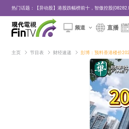
热门话题：
【异动股】港股跌幅榜前十，智傲控股(08282.HK)跌
【异动股】港股涨幅榜前十，帝国科技集团股权(02993.
直播
频道
深交所：鑫元中证电池主题交易型开放式指数证
通天酒业(00389.HK)停牌
主页
节目表
财经速递
彭博：预料香港楼价2026
深交所：晶合集成(02249.HK)获调入港股通
和光智成完成天使轮数千万融资
10年期港元特区政府机构债券将于2026年8月
5年期港元特区政府机构债券将于2026年8月
1年期港元隔夜平均指数挂钩债券将于2026年8
香港证监会就中国糖果前高管的失当行为取得1
【异动股】港股跌幅榜前十，融信中国(03301.HK)跌