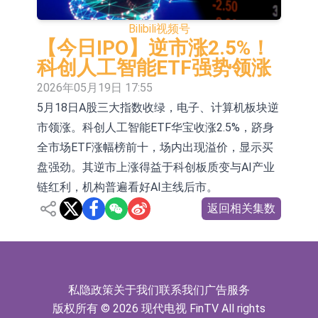
依米康：海外交付以东南亚、中东市
Bilibili
视频号
场为主 并已取得欧美相关认证
上交所：财通多策略福鑫定期开放灵
【今日IPO】逆市涨2.5%！
科创人工智能ETF强势领涨
活配置混合型发起式证券投资基金临
上交所：景顺长城全球半导体芯片产
2026年05月19日 17:55
时停牌
业股票型证券投资基金临时停牌
【异动股】港股跌幅榜前十，卡森国
5月18日A股三大指数收绿，电子、计算机板块逆
市领涨。科创人工智能ETF华宝收涨2.5%，跻身
际(00496.HK)跌22.40%，九福来
【异动股】港股涨幅榜前十，拿森科
全市场ETF涨幅榜前十，场内出现溢价，显示买
(08611.HK)跌21.01%
技(02261.HK)涨+75.05%，辰兴发展
神火股份：新疆神火铝水转化率已
盘强劲。其逆市上涨得益于科创板质变与AI产业
(02286.HK)涨+64.91%
100%
【异动股】焦炭Ⅲ板块下挫，陕西黑
链红利，机构普遍看好AI主线后市。
返回相关集数
猫(601015.CN)跌8.38%
浙江证监局对财通证券股份有限公司
采取出具警示函措施
山金国际：港股上市工作正常推进中
私隐政策
关于我们
联系我们
广告服务
版权所有 © 2026 现代电视 FinTV All rights