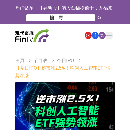
热门话题：
【异动股】港股跌幅榜前十，九福来
(08611.HK)跌21.43%，天瑞汽车内饰
【异动股】港股涨幅榜前十，佳明集
(06162.HK)跌18.44%
团控股(01271.HK)涨+78.22%，拿森
斯迪克：公司为国内折叠屏核心功能
Open main menu
繁
科技(02261.HK)涨+64.11%
材料供应商
恒瑞医药：公司已在中国获批上市26
款1类创新药、6款2类新药
聚辰股份：公司VPD芯片已顺利通过
主页
节目表
今日IPO
目标客户的测试认证
上期所：7月份对11个实际控制关系
【今日IPO】逆市涨2.5%！科创人工智能ETF强
势领涨
账户组采取限制开仓的监管措施
特发服务：成功中标哔哩哔哩上海滨
江总部物业服务项目
亚太股份：公司是零跑汽车和
Stellantis集团的供应商
理工雷科面向边缘AI场景推出"山
海"系列智算模组 系列产品基于国产
【异动股】医疗研发外包板块拉升，
CPU与GPU构建
博腾股份(300363.CN)涨20.02%
日韩股市收盘双双下跌