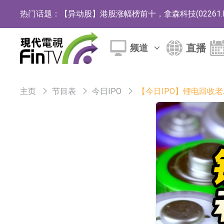
热门话题：
【异动股】港股涨幅榜前十，拿森科技(02261.HK)涨
神火股份：新疆神火铝水转化率已100%
直播
频道
【异动股】焦炭Ⅲ板块下挫，陕西黑猫(601015.C
【异动股】医疗研发外包板块拉升，毕得医药(68807
主页
节目表
今日IPO
【今日IPO】锂电回收
中远海科：与中远海运国际(香港)有限公司正
新莱应材：受益于半导体国产替代提速及国内
【异动股】港股跌幅榜前十，智傲控股(08282.HK)跌
【异动股】港股涨幅榜前十，帝国科技集团股权(02993.
深交所：鑫元中证电池主题交易型开放式指数证
通天酒业(00389.HK)停牌
深交所：晶合集成(02249.HK)获调入港股通