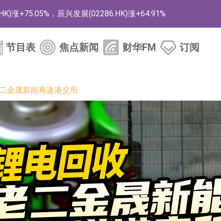
+75.05%，辰兴发展(02286.HK)涨+64.91%
节目表
焦点新闻
财华FM
订阅
N)跌8.38%
3.CN)涨20.01%
老二金晟新能再递港交所
在开展增资对价的支付
晶圆厂扩产 公司泛半导体全产品线新签订单向好
16.39%，中国智能健康(00348.HK)跌14.81%
HK)涨+140.00%，拿森科技(02261.HK)涨+77.54%
券投资基金8月12日上市交易
标的证券名单