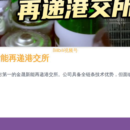
12日透过重开进行投标
12日透过重开进行投标
月12日进行投标
Bilibili
视频号
3年取消资格令
新能再递港交所
38.98%，德信服务集团(02215.HK)跌35.71%
方第一的金晟新能再递港交所。公司具备全链条技术优势，但面
HK)涨+218.75%，敏捷控股(00186.HK)涨+82.50%
证券投资基金临时停牌
22.40%，九福来(08611.HK)跌21.01%