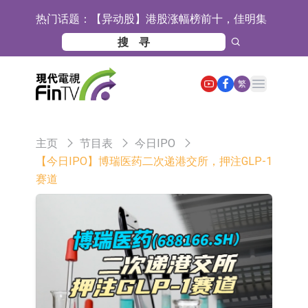
热门话题：
【异动股】港股涨幅榜前十，佳明集
团控股(01271.HK)涨+78.22%，拿森
斯迪克：公司为国内折叠屏核心功能
科技(02261.HK)涨+64.11%
材料供应商
恒瑞医药：公司已在中国获批上市26
Open main menu
繁
款1类创新药、6款2类新药
聚辰股份：公司VPD芯片已顺利通过
目标客户的测试认证
上期所：7月份对11个实际控制关系
主页
节目表
今日IPO
账户组采取限制开仓的监管措施
特发服务：成功中标哔哩哔哩上海滨
【今日IPO】博瑞医药二次递港交所，押注GLP-1
赛道
江总部物业服务项目
亚太股份：公司是零跑汽车和
Stellantis集团的供应商
理工雷科面向边缘AI场景推出"山
海"系列智算模组 系列产品基于国产
【异动股】医疗研发外包板块拉升，
CPU与GPU构建
博腾股份(300363.CN)涨20.02%
日韩股市收盘双双下跌
依米康：海外交付以东南亚、中东市