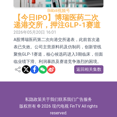
场为主 并已取得欧美相关认证
上交所：财通多策略福鑫定期开放灵
Bilibili
视频号
活配置混合型发起式证券投资基金临
上交所：景顺长城全球半导体芯片产
【今日IPO】博瑞医药二次
递港交所，押注GLP-1赛道
时停牌
业股票型证券投资基金临时停牌
【异动股】港股跌幅榜前十，卡森国
2026年05月20日 16:01
际(00496.HK)跌22.40%，九福来
【异动股】港股涨幅榜前十，拿森科
A股博瑞医药第二次向港交所递表，此前首次递
表已失效。公司主营原料药及仿制药，创新管线
(08611.HK)跌21.01%
技(02261.HK)涨+75.05%，辰兴发展
神火股份：新疆神火铝水转化率已
聚焦GLP-1赛道，核心候选药进入3期临床，但面
(02286.HK)涨+64.91%
100%
【异动股】焦炭Ⅲ板块下挫，陕西黑
临业绩下滑、利润暴跌及赛道竞争激烈的困境。
猫(601015.CN)跌8.38%
浙江证监局对财通证券股份有限公司
返回相关集数
采取出具警示函措施
山金国际：港股上市工作正常推进中
【异动股】港股跌幅榜前十，九福来
(08611.HK)跌21.43%，天瑞汽车内饰
私隐政策
关于我们
联系我们
广告服务
版权所有 © 2026 现代电视 FinTV All rights
(06162.HK)跌18.44%
reserved.