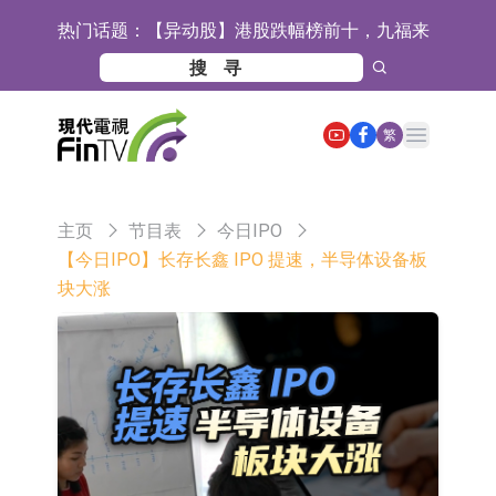
热门话题：
【异动股】港股跌幅榜前十，九福来
(08611.HK)跌21.43%，天瑞汽车内饰
【异动股】港股涨幅榜前十，佳明集
(06162.HK)跌18.44%
团控股(01271.HK)涨+78.22%，拿森
斯迪克：公司为国内折叠屏核心功能
Open main menu
繁
科技(02261.HK)涨+64.11%
材料供应商
恒瑞医药：公司已在中国获批上市26
款1类创新药、6款2类新药
聚辰股份：公司VPD芯片已顺利通过
主页
节目表
今日IPO
目标客户的测试认证
上期所：7月份对11个实际控制关系
【今日IPO】长存长鑫 IPO 提速，半导体设备板
块大涨
账户组采取限制开仓的监管措施
特发服务：成功中标哔哩哔哩上海滨
江总部物业服务项目
亚太股份：公司是零跑汽车和
Stellantis集团的供应商
理工雷科面向边缘AI场景推出"山
海"系列智算模组 系列产品基于国产
【异动股】医疗研发外包板块拉升，
CPU与GPU构建
博腾股份(300363.CN)涨20.02%
日韩股市收盘双双下跌