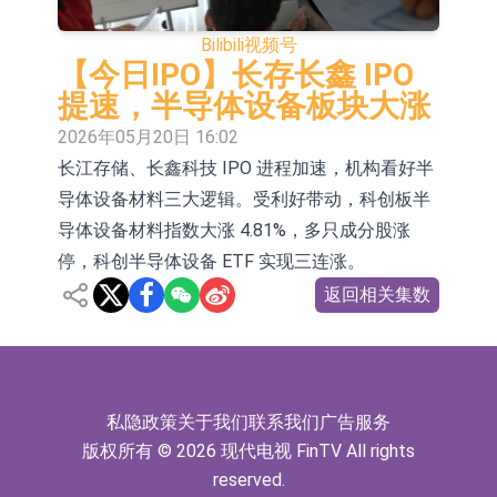
依米康：海外交付以东南亚、中东市
Bilibili
视频号
场为主 并已取得欧美相关认证
上交所：财通多策略福鑫定期开放灵
【今日IPO】长存长鑫 IPO
提速，半导体设备板块大涨
活配置混合型发起式证券投资基金临
上交所：景顺长城全球半导体芯片产
2026年05月20日 16:02
时停牌
业股票型证券投资基金临时停牌
【异动股】港股跌幅榜前十，卡森国
长江存储、长鑫科技 IPO 进程加速，机构看好半
导体设备材料三大逻辑。受利好带动，科创板半
际(00496.HK)跌22.40%，九福来
【异动股】港股涨幅榜前十，拿森科
导体设备材料指数大涨 4.81%，多只成分股涨
(08611.HK)跌21.01%
技(02261.HK)涨+75.05%，辰兴发展
神火股份：新疆神火铝水转化率已
停，科创半导体设备 ETF 实现三连涨。
(02286.HK)涨+64.91%
100%
【异动股】焦炭Ⅲ板块下挫，陕西黑
返回相关集数
猫(601015.CN)跌8.38%
浙江证监局对财通证券股份有限公司
采取出具警示函措施
山金国际：港股上市工作正常推进中
私隐政策
关于我们
联系我们
广告服务
版权所有 © 2026 现代电视 FinTV All rights
reserved.