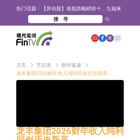
热门话题：
【异动股】港股跌幅榜前十，九福来
(08611.HK)跌21.43%，天瑞汽车内饰
【异动股】港股涨幅榜前十，佳明集
(06162.HK)跌18.44%
团控股(01271.HK)涨+78.22%，拿森
斯迪克：公司为国内折叠屏核心功能
Open main menu
繁
科技(02261.HK)涨+64.11%
材料供应商
恒瑞医药：公司已在中国获批上市26
款1类创新药、6款2类新药
聚辰股份：公司VPD芯片已顺利通过
主页
节目表
财经速递
目标客户的测试认证
上期所：7月份对11个实际控制关系
龙丰集团2026财年收入纯利同创历史新高
账户组采取限制开仓的监管措施
特发服务：成功中标哔哩哔哩上海滨
江总部物业服务项目
亚太股份：公司是零跑汽车和
Stellantis集团的供应商
理工雷科面向边缘AI场景推出"山
海"系列智算模组 系列产品基于国产
【异动股】医疗研发外包板块拉升，
龙丰集团2026财年收入纯利
CPU与GPU构建
博腾股份(300363.CN)涨20.02%
日韩股市收盘双双下跌
同创历史新高