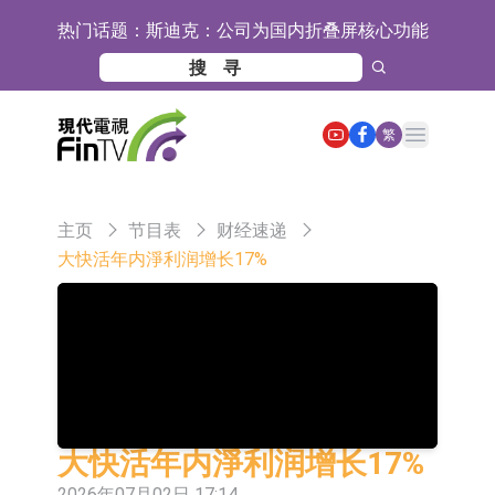
热门话题：
斯迪克：公司为国内折叠屏核心功能
材料供应商
恒瑞医药：公司已在中国获批上市26
款1类创新药、6款2类新药
聚辰股份：公司VPD芯片已顺利通过
Open main menu
繁
目标客户的测试认证
上期所：7月份对11个实际控制关系
账户组采取限制开仓的监管措施
特发服务：成功中标哔哩哔哩上海滨
主页
节目表
财经速递
江总部物业服务项目
亚太股份：公司是零跑汽车和
大快活年内淨利润增长17%
Stellantis集团的供应商
理工雷科面向边缘AI场景推出"山
海"系列智算模组 系列产品基于国产
【异动股】医疗研发外包板块拉升，
CPU与GPU构建
博腾股份(300363.CN)涨20.02%
日韩股市收盘双双下跌
依米康：海外交付以东南亚、中东市
大快活年内淨利润增长17%
场为主 并已取得欧美相关认证
上交所：财通多策略福鑫定期开放灵
2026年07月02日 17:14