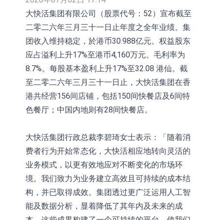
活配置混合型发起式证券投资基金临
上交所：景顺长城全球半导体芯片产
大快活集团有限公司（股票代号：52）宣布截至
二零二六年三月三十一日止年度之全年业绩。集
时停牌
业股票型证券投资基金临时停牌
【异动股】港股跌幅榜前十，卡森国
团收入维持稳定，於港币30.988亿元。权益股东
际(00496.HK)跌22.40%，九福来
【异动股】港股涨幅榜前十，拿森科
应占溢利上升17%至港币4,160万元。毛利率为
8.7%。每股基本盈利上升17%至32.08 港仙。截
(08611.HK)跌21.01%
技(02261.HK)涨+75.05%，辰兴发展
神火股份：新疆神火铝水转化率已
至二零二六年三月三十一日止，大快活集团在香
(02286.HK)涨+64.91%
100%
【异动股】焦炭Ⅲ板块下挫，陕西黑
港共经营156间店铺，包括150间快餐店及6间特
猫(601015.CN)跌8.38%
浙江证监局对财通证券股份有限公司
色餐厅；中国内地则有28间快餐店。
采取出具警示函措施
山金国际：港股上市工作正常推进中
大快活集团行政总裁李碧琦女士表示：「随着消
【异动股】港股跌幅榜前十，九福来
费者行为开始常态化，大快活相应地转向灵活的
业务模式，以更有效地应对不断变化的市场环
(08611.HK)跌21.43%，天瑞汽车内饰
【异动股】港股涨幅榜前十，佳明集
境。我们致力为业务建立高效且可持续的成本结
(06162.HK)跌18.44%
团控股(01271.HK)涨+78.22%，拿森
构，并已取得成效。集团透过更广泛运用人工智
能及数据分析，显着降低了其年内及未来的成
科技(02261.HK)涨+64.11%
本。这些成果构建了一个可持续的平台，使我们