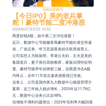
股份(002458.CN)涨10.02%
台积电7月营收同比增加44.7%
Bilibili
视频号
【异动股】港股涨幅榜前十，易居企
【今日IPO】美的老兵掌
舵！豪特节能二度冲港股
业控股(02048.HK)涨+84.21%，金辉
新时达：暂未生产四足载人机器人
2026年07月07日 15:53
控股(09993.HK)涨+45.60%
【异动股】鸡肉概念板块拉升，益生
两度折戟A股，如今第二次冲击港股！
近日，数据中心节能服务商豪特节能向港交所递
股份(002458.CN)涨10.02%
【异动股】CRO板块拉升，药康生物
表，广发证券、申万宏源香港担任联席保荐人。
(688046.CN)涨19.99%
【异动股】诊断服务板块拉升，贝瑞
公司实控人为陈振明、李凌云夫妇，丈夫是美的
基因(000710.CN)涨10.02%
“X-Day”西丽湖路演社清华校友电子信
集团老兵，妻子曾任高校教师，家族治理特征明
显。豪特节能早年挂牌新三板，后两度冲击A股
息专场成功举办
市场监管总局印发 《广告业统计调查
均终止，去年11月首次递表港股现已失效。
制度》
【异动股】港股跌幅榜前十，赛迪顾
业务上，公司是国内第九大数据中心能源管理方
案商，近三年收入稳步增长，2025年达11.79亿
问(02176.HK)跌40.96%，天瑞汽车内
元，数据中心业务占比近98%。
饰(06162.HK)跌26.09%
但增收不增利问题突出：2025年毛利率大幅回落