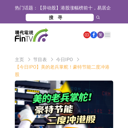
热门话题：
【异动股】港股涨幅榜前十，易居企
业控股(02048.HK)涨+52.63%，天润
宜安科技：湖南逸昊已取得关于非晶
云(02167.HK)涨+50.75%
合金项目环境影响报告表的批复
石药创新(300765.SZ)子公司SYS6037
Open main menu
繁
注射液获美国药物还床试验批准
华兰生物：子公司华兰疫苗正在开展
新型流感病毒mRNA疫苗研发工作
通灵股份：公司生产组装的重载
主页
节目表
今日IPO
TD550无人机具备行业先发产品优势
千方科技：已形成车路云协同的L4级
【今日IPO】美的老兵掌舵！豪特节能二度冲港
股
商用车技术体系 并进入小规模商用示
京东物流与迅销集团达成战略合作 共
范阶段
建全球物流供应链网络
航天电器：子公司苏州华旃的高速模
组及液冷互连产品处于小批量供货阶
日韩股市双双收涨
段
【异动股】分立器件板块下挫，锴威
特(688693.CN)跌11.69%
【异动股】鸡肉概念板块拉升，益生