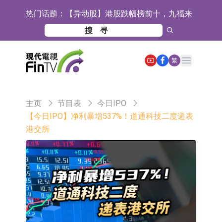
热门话题：
【异动股】港股跌幅榜前十，九福来
(08611.HK)跌21.43%，天瑞汽车内饰
【异动股】港股涨幅榜前十，佳明集
(06162.HK)跌18.44%
团控股(01271.HK)涨+78.22%，拿森
斯迪克：公司为国内折叠屏核心功能
Open main menu
繁
科技(02261.HK)涨+64.11%
材料供应商
恒瑞医药：公司已在中国获批上市26
款1类创新药、6款2类新药
聚辰股份：公司VPD芯片已顺利通过
主页
节目表
今日IPO
目标客户的测试认证
上期所：7月份对11个实际控制关系
【今日IPO】净利暴增537%！道通科技二度递表
港交所
账户组采取限制开仓的监管措施
特发服务：成功中标哔哩哔哩上海滨
江总部物业服务项目
亚太股份：公司是零跑汽车和
Stellantis集团的供应商
理工雷科面向边缘AI场景推出"山
海"系列智算模组 系列产品基于国产
【异动股】医疗研发外包板块拉升，
CPU与GPU构建
博腾股份(300363.CN)涨20.02%
日韩股市收盘双双下跌