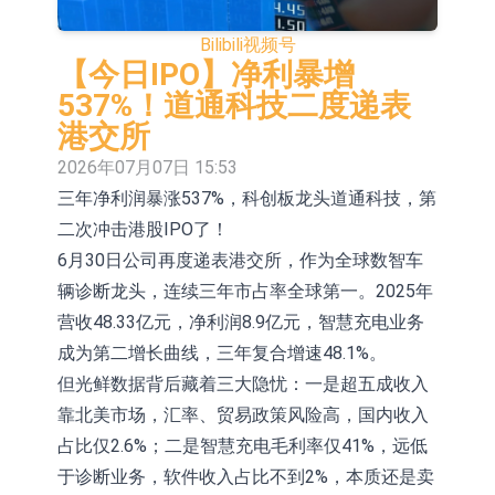
依米康：海外交付以东南亚、中东市
Bilibili
视频号
场为主 并已取得欧美相关认证
上交所：财通多策略福鑫定期开放灵
【今日IPO】净利暴增
537%！道通科技二度递表
活配置混合型发起式证券投资基金临
上交所：景顺长城全球半导体芯片产
港交所
时停牌
业股票型证券投资基金临时停牌
【异动股】港股跌幅榜前十，卡森国
2026年07月07日 15:53
三年净利润暴涨537%，科创板龙头道通科技，第
际(00496.HK)跌22.40%，九福来
【异动股】港股涨幅榜前十，拿森科
二次冲击港股IPO了！
(08611.HK)跌21.01%
技(02261.HK)涨+75.05%，辰兴发展
神火股份：新疆神火铝水转化率已
6月30日公司再度递表港交所，作为全球数智车
(02286.HK)涨+64.91%
100%
【异动股】焦炭Ⅲ板块下挫，陕西黑
辆诊断龙头，连续三年市占率全球第一。2025年
营收48.33亿元，净利润8.9亿元，智慧充电业务
猫(601015.CN)跌8.38%
浙江证监局对财通证券股份有限公司
成为第二增长曲线，三年复合增速48.1%。
采取出具警示函措施
山金国际：港股上市工作正常推进中
但光鲜数据背后藏着三大隐忧：一是超五成收入
靠北美市场，汇率、贸易政策风险高，国内收入
占比仅2.6%；二是智慧充电毛利率仅41%，远低
于诊断业务，软件收入占比不到2%，本质还是卖