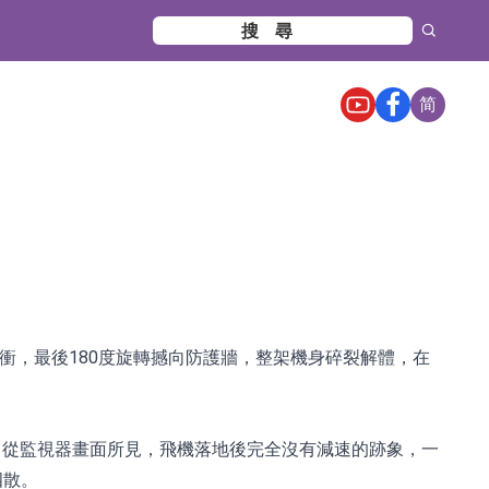
简
衝，最後180度旋轉撼向防護牆，整架機身碎裂解體，在
機，從監視器畫面所見，飛機落地後完全沒有減速的跡象，一
四散。