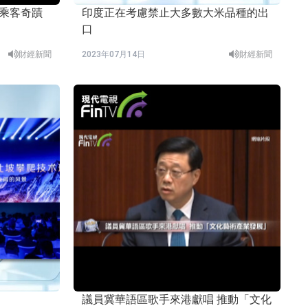
印度正在考慮禁止大多數大米品種的出
口
財經新聞
2023年07月14日
財經新聞
議員冀華語區歌手來港獻唱 推動「文化