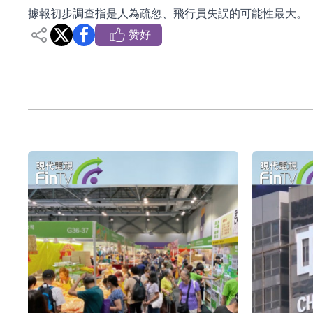
據報初步調查指是人為疏忽、飛行員失誤的可能性最大。
依米康：海外交付以東南亞、中東市場為主 並
赞好
上交所：財通多策略福鑫定期開放靈活配置混
上交所：景順長城全球半導體芯片產業股票型
【異動股】港股跌幅榜前十，卡森國際(00496.HK)跌
【異動股】港股漲幅榜前十，拿森科技(02261.HK)漲
神火股份：新疆神火鋁水轉化率已100%
【異動股】焦炭Ⅲ板塊下挫，陝西黑貓(601015.C
浙江證監局對財通證券股份有限公司採取出具
山金國際：港股上市工作正常推進中