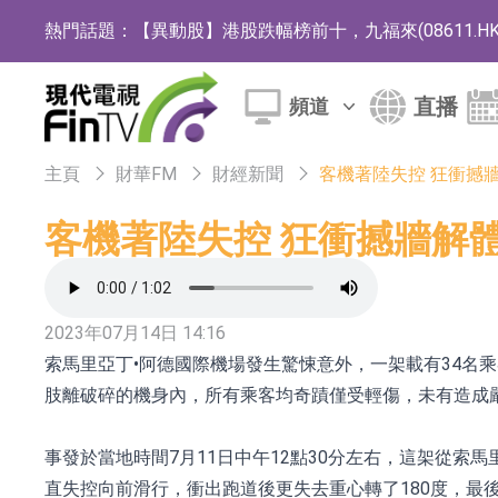
熱門話題：
【異動股】港股跌幅榜前十，九福來(08611.HK)跌2
【異動股】港股漲幅榜前十，佳明集團控股(01271.HK
直播
頻道
斯迪克：公司為國內摺疊屏核心功能材料供應
恒瑞醫藥：公司已在中國獲批上市26款1類創新
主頁
財華FM
財經新聞
客機著陸失控 狂衝撼
聚辰股份：公司VPD芯片已順利通過目標客戶
客機著陸失控 狂衝撼牆解
上期所：7月份對11個實際控制關系賬戶組採
特發服務：成功中標嗶哩嗶哩上海濱江總部物
2023年07月14日 14:16
亞太股份：公司是零跑汽車和Stellantis集團
索馬里亞丁•阿德國際機場發生驚悚意外，一架載有34名
理工雷科面向邊緣AI場景推出"山海"系列智算模
肢離破碎的機身內，所有乘客均奇蹟僅受輕傷，未有造成
【異動股】醫療研發外包板塊拉升，博騰股份(30036
事發於當地時間7月11日中午12點30分左右，這架從
日韓股市收盤雙雙下跌
直失控向前滑行，衝出跑道後更失去重心轉了180度，最