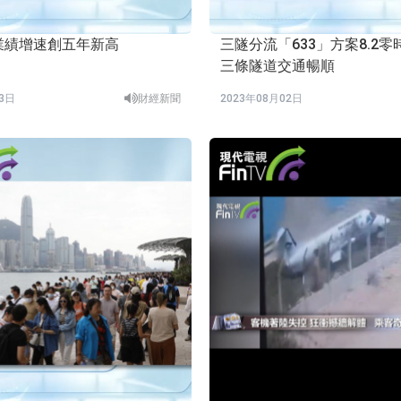
業績增速創五年新高
三隧分流「633」方案8.2
三條隧道交通暢順
03日
財經新聞
2023年08月02日