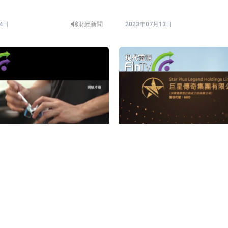
14日
財經新聞
2023年07月13日
《控煙策略諮詢文件》，提出
巨星傳奇再招股 錄12倍超購
加強控煙