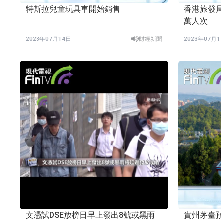
特斯拉兒童玩具車開始銷售
香港旅發局
萬人次
2023年07月14日
財經新聞
2023年07月
文憑試DSE放榜日早上發出8號或黑雨
貴州茅臺預