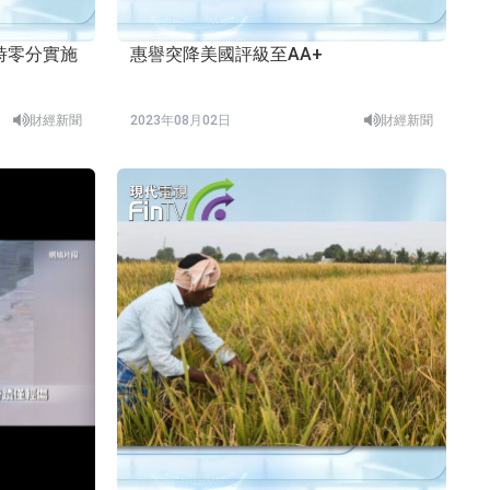
零時零分實施
惠譽突降美國評級至AA+
財經新聞
2023年08月02日
財經新聞