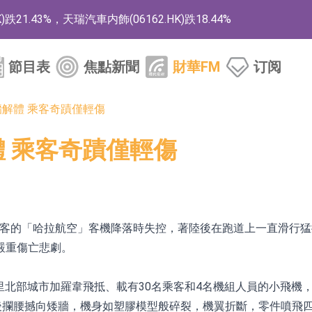
1.43%，天瑞汽車内飾(06162.HK)跌18.44%
)漲+78.22%，拿森科技(02261.HK)漲+64.11%
節目表
焦點新聞
財華FM
订阅
商
藥、6款2類新藥
牆解體 乘客奇蹟僅輕傷
的測試認證
體 乘客奇蹟僅輕傷
取限制開倉的監管措施
業服務項目
的供應商
乘客的「哈拉航空」客機降落時失控，著陸後在跑道上一直滑行猛
組 系列產品基於國產CPU與GPU構建
嚴重傷亡悲劇。
3.CN)漲20.02%
索馬里北部城市加羅韋飛抵、載有30名乘客和4名機組人員的小飛
後攔腰撼向矮牆，機身如塑膠模型般碎裂，機翼折斷，零件噴飛