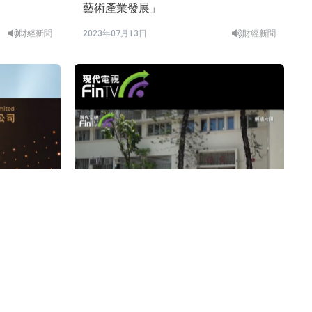
藝術產業發展」
財經新聞
2023年07月13日
財經新聞
中學派教師搶收內地生 近年收生不足情
況嚴峻