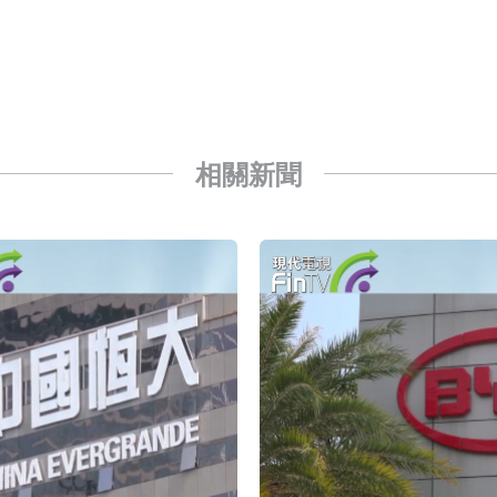
已取得歐美相關認證
合型發起式證券投資基金臨時停牌
證券投資基金臨時停牌
22.40%，九福來(08611.HK)跌21.01%
相關新聞
+75.05%，辰興發展(02286.HK)漲+64.91%
N)跌8.38%
警示函措施