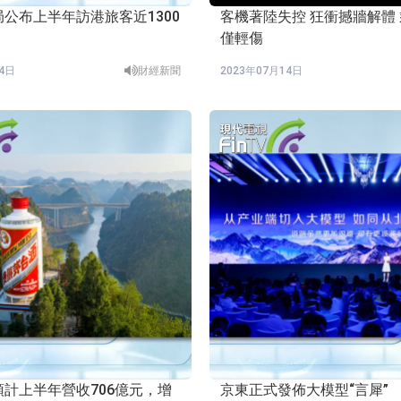
公布上半年訪港旅客近1300
客機著陸失控 狂衝撼牆解體 乘客奇蹟
僅輕傷
14日
財經新聞
2023年07月14日
計上半年營收706億元，增
京東正式發佈大模型“言犀”