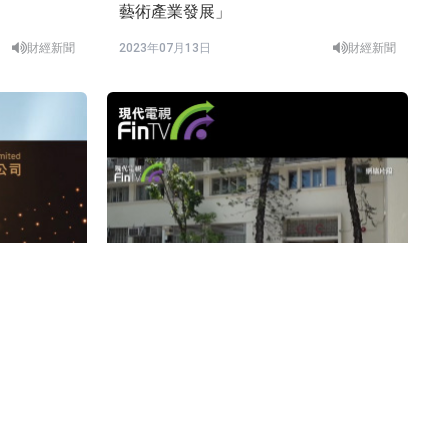
藝術產業發展」
財經新聞
2023年07月13日
財經新聞
中學派教師搶收內地生 近年收生不足情
況嚴峻