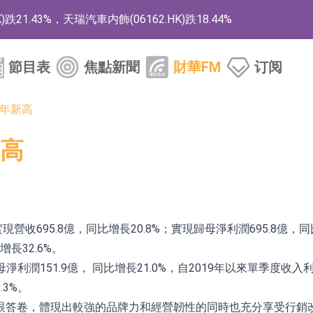
1.43%，天瑞汽車内飾(06162.HK)跌18.44%
)漲+78.22%，拿森科技(02261.HK)漲+64.11%
節目表
焦點新聞
財華FM
订阅
商
藥、6款2類新藥
年新高
的測試認證
高
取限制開倉的監管措施
業服務項目
的供應商
現營收695.8億，同比增長20.8%；實現歸母淨利潤695.8億
組 系列產品基於國產CPU與GPU構建
增長32.6%。
母淨利潤151.9億， 同比增長21.0%，自2019年以來單季度
3.CN)漲20.02%
.3%。
眼答卷，體現出較強的品牌力和經營韌性的同時也充分享受行銷改