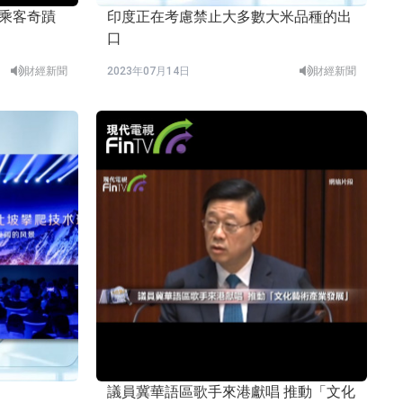
印度正在考慮禁止大多數大米品種的出
口
財經新聞
2023年07月14日
財經新聞
議員冀華語區歌手來港獻唱 推動「文化