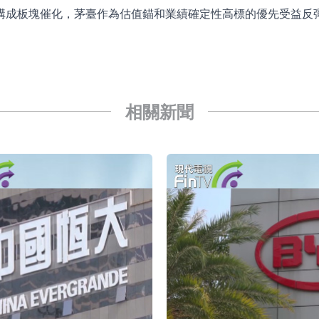
構成板塊催化，茅臺作為估值錨和業績確定性高標的優先受益反
已取得歐美相關認證
合型發起式證券投資基金臨時停牌
證券投資基金臨時停牌
22.40%，九福來(08611.HK)跌21.01%
相關新聞
+75.05%，辰興發展(02286.HK)漲+64.91%
N)跌8.38%
警示函措施