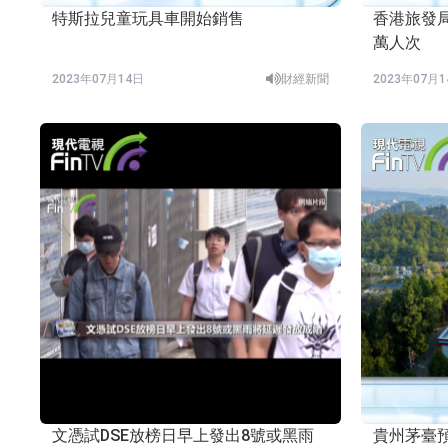
特斯拉兒童玩具車開始銷售
香港旅發局
萬人次
2023年07月14日
財經新聞
2023年07月
文憑試DSE放榜日早上發出8號或黑雨
貴州茅臺預