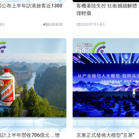
公布上半年訪港旅客近1300
客機著陸失控 狂衝撼牆解體 乘客奇蹟
僅輕傷
14日
財經新聞
2023年07月14日
計上半年營收706億元，增
京東正式發佈大模型“言犀”