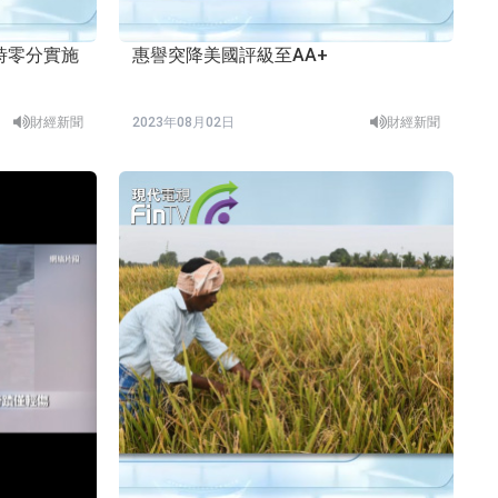
零時零分實施
惠譽突降美國評級至AA+
財經新聞
2023年08月02日
財經新聞