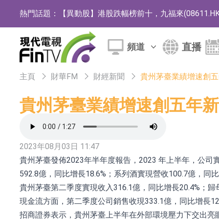
熱門話題：
【異動股】港股跌幅榜前十，九福來(08611.HK)跌2
【異動股】港股漲幅榜前十，佳明集團控股(01271.HK
直播
頻道
斯迪克：公司為國內摺疊屏核心功能材料供應
恒瑞醫藥：公司已在中國獲批上市26款1類創新
主頁
財華FM
財經新聞
貴州茅臺業績增速創五
聚辰股份：公司VPD芯片已順利通過目標客戶
貴州茅臺業績增速創五年新
上期所：7月份對11個實際控制關系賬戶組採
特發服務：成功中標嗶哩嗶哩上海濱江總部物
2023年08月03日 11:47
亞太股份：公司是零跑汽車和Stellantis集團
貴州茅臺發佈2023年半年度報告，2023 年上半年，公司實
理工雷科面向邊緣AI場景推出"山海"系列智算模
592.8億，同比增長18.6%；系列酒實現營收100.7億，同比
貴州茅臺第二季度實現收入316.1億，同比增長20.4%；歸
【異動股】醫療研發外包板塊拉升，博騰股份(30036
現金流方面，第二季度公司銷售收現333.1億，同比增長12
日韓股市收盤雙雙下跌
招商證券表示，貴州茅臺上半年在外部環境壓力下交出亮