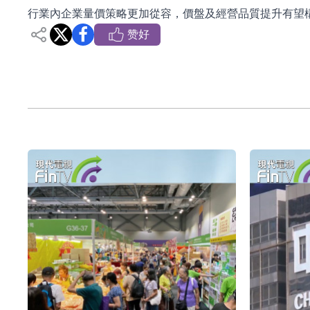
行業內企業量價策略更加從容，價盤及經營品質提升有望
依米康：海外交付以東南亞、中東市場為主 並
赞好
上交所：財通多策略福鑫定期開放靈活配置混
上交所：景順長城全球半導體芯片產業股票型
【異動股】港股跌幅榜前十，卡森國際(00496.HK)跌
【異動股】港股漲幅榜前十，拿森科技(02261.HK)漲
神火股份：新疆神火鋁水轉化率已100%
【異動股】焦炭Ⅲ板塊下挫，陝西黑貓(601015.C
浙江證監局對財通證券股份有限公司採取出具
山金國際：港股上市工作正常推進中