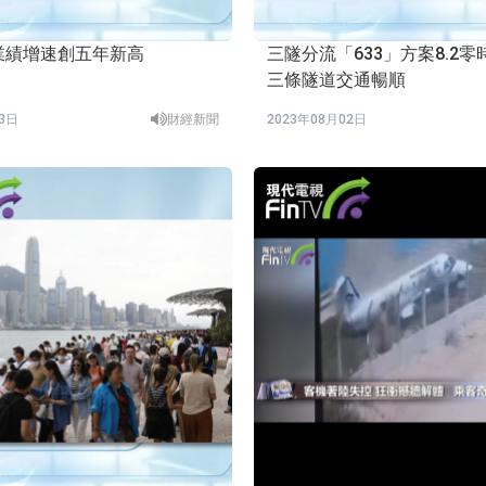
業績增速創五年新高
三隧分流「633」方案8.2
三條隧道交通暢順
03日
財經新聞
2023年08月02日